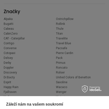
Značky
Alpaka
Ostrichpillow
Bugatti
Rollink
Cabeau
Thule
CabinZero
Titan
CAT - Caterpillar
Travelite
Contigo
Travel Blue
Converse
Pacsafe
Cotopaxi
Pierre Cardin
Delsey
Pack
Derby
Primus
Doppler
Roncato
Discovery
Rolser
Dr.Bacty
United Colors of Benetton
Esprit
Saxoline
Happy Rain
Wacaco
Fjallraven
Wenger
Hedgren
Victorinox
Herschel
Volkswagen
Záleží nám na vašem soukromí
Jeep
XD Design