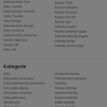
Kabinové kufry Titan
Batohy Thule
Kufry Travelite
Batohy Fjallraven
Kabinové kufry Travelite
Batohy Herschel
Tašky Travelite
Batohy Pacsafe
Kufry Wenger
Batohy Ogio
Kabinové kufry Wenger
Deštníky Doppler
Kufry Victorinox
Pánské deštníky Doppler
Kabinové kufry Victorinox
Dámské deštníky Doppler
Batohy CabinZero
Deštníky Knirps
Batohy CAT
Deštníky Pierre Cardin
Kufry CAT
Kategorie
Kufry
Studentské batohy
Kufry podle konstrukce
Příslušenství k batohům
Kufry podle letecké společnosti
Deštníky
Kufry podle objemu
Pánské deštníky
Kufry podle materiálu
Dámské deštníky
Kufry podle barvy
Kapesní deštníky
Dětské kufry
Krátké deštníky