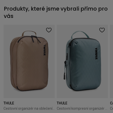
Produkty, které jsme vybrali přímo pro
vás
THULE
THULE
C
Cestovní organizér na oblečení Thule Clean/Dirty Cube gentle beige
Cestovní kompresní organizér Thule PackingCube S Pond Gray