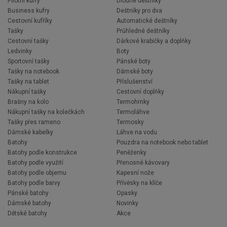
Pilotní kufry
Dlouhé deštníky
Business kufry
Deštníky pro dva
Cestovní kufříky
Automatické deštníky
Tašky
Průhledné deštníky
Cestovní tašky
Dárkové krabičky a doplňky
Ledvinky
Boty
Sportovní tašky
Pánské boty
Tašky na notebook
Dámské boty
Tašky na tablet
Příslušenství
Nákupní tašky
Cestovní doplňky
Brašny na kolo
Termohrnky
Nákupní tašky na kolečkách
Termoláhve
Tašky přes rameno
Termosky
Dámské kabelky
Láhve na vodu
Batohy
Pouzdra na notebook nebo tablet
Batohy podle konstrukce
Peněženky
Batohy podle využití
Přenosné kávovary
Batohy podle objemu
Kapesní nože
Batohy podle barvy
Přívěsky na klíče
Pánské batohy
Opasky
Dámské batohy
Novinky
Dětské batohy
Akce