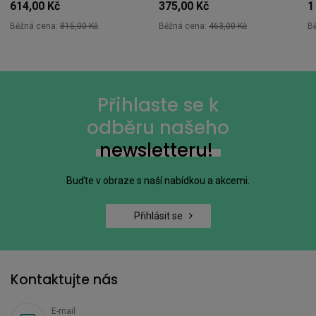
614,00 Kč
375,00 Kč
1
Běžná cena:
815,00 Kč
Běžná cena:
463,00 Kč
B
Přihlaste se k
odběru našeho
newsletteru!
Buďte v obraze s naší nabídkou a akcemi.
Přihlásit se
Kontaktujte nás
E-mail