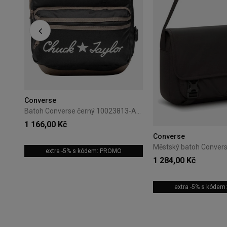
Converse
Batoh Converse černý 10023813-A01
1 166,00 Kč
Converse
extra -5% s kódem: PROMO
1 284,00 Kč
extra -5% s kóde