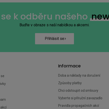
+14
e se k odběru našeho
new
Buďte v obraze s naší nabídkou a akcemi.
Přihlásit se
Informace
Doba a náklady na doručení
 se
Způsoby platby
ávky
Chci odstoupit od smlouvy
Vyberte si příruční zavazadlo
znam
Pravidla propagačních akcí
sakcí