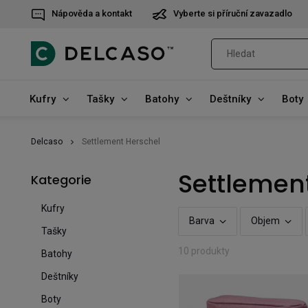
Nápověda a kontakt
Vyberte si příruční zavazadlo
Kufry
Tašky
Batohy
Deštníky
Boty
Delcaso
Settlement Herschel
Settlemen
Kategorie
Kufry
Barva
Objem
Tašky
10 produkty
Batohy
Deštníky
Boty