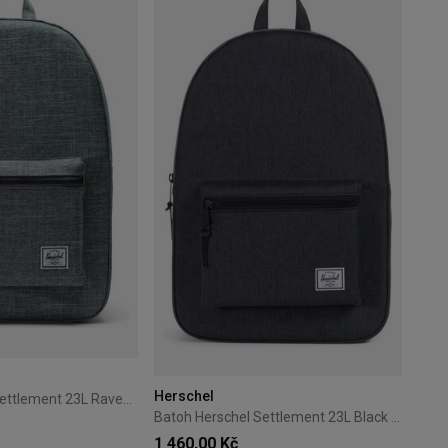
Herschel
Batoh Herschel Settlement 23L Raven Crosshatch
Batoh Herschel Settlement 23L Black Crosshatch
1 460,00 Kč