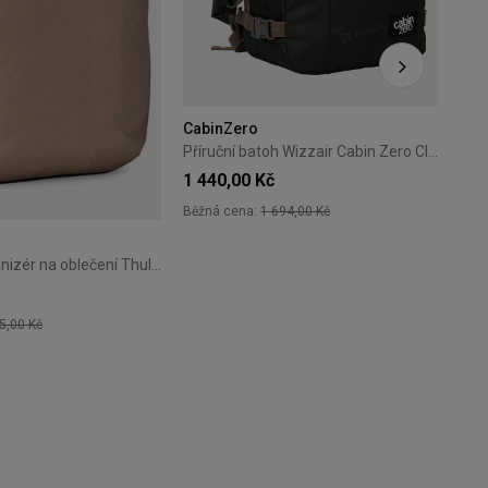
CabinZero
Příruční batoh Wizzair Cabin Zero Classic 28L Black Sand
1 440,00 Kč
Běžná cena:
1 694,00 Kč
+18
Cestovní organizér na oblečení Thule Clean/Dirty Cube gentle beige
5,00 Kč