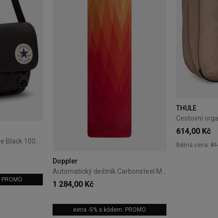
THULE
614,00 Kč
Městský batoh Converse Black 10026011-A01
Běžná cena:
81
Doppler
Automatický deštník Carbonsteel Magic Doppler Magic oranžový
m: PROMO
1 284,00 Kč
extra -5% s kódem: PROMO