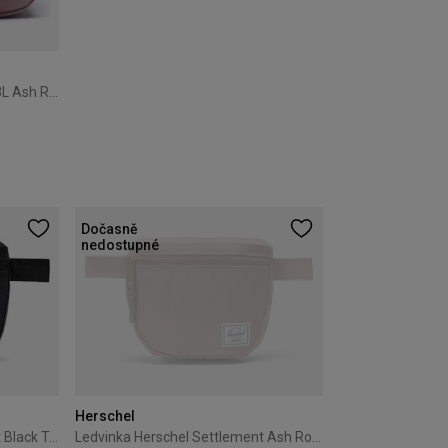
Batoh Herschel Settlement 23L Ash Rose
Dočasně
nedostupné
Herschel
Ledvinka Herschel Settlement Black Tonal
Ledvinka Herschel Settlement Ash Rose