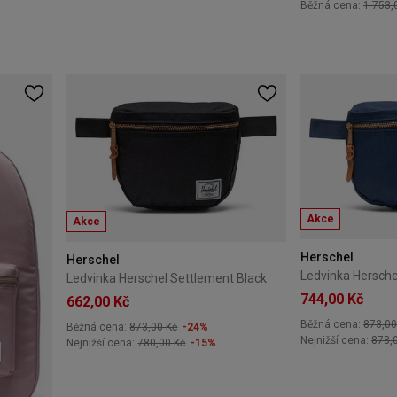
Běžná cena:
1 753,
Akce
Akce
Herschel
Herschel
Ledvinka Hersche
Ledvinka Herschel Settlement Black
744,00 Kč
662,00 Kč
Běžná cena:
873,00
Běžná cena:
873,00 Kč
-24%
Nejnižší cena:
873,
Nejnižší cena:
780,00 Kč
-15%