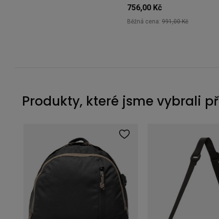
756,00 Kč
Běžná cena:
991,00 Kč
Produkty, které jsme vybrali p
Cestovní kompresní organizér Thule PackingCube S Pond Gray