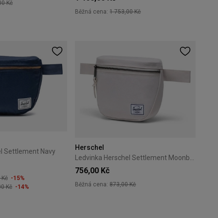
00 Kč
Běžná cena:
1 753,00 Kč
Herschel
l Settlement Navy
Ledvinka Herschel Settlement Moonbeam
756,00 Kč
 Kč
-15%
Běžná cena:
873,00 Kč
00 Kč
-14%