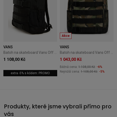
Akce
VANS
VANS
Batoh na skateboard Vans Off The Wall Skatepack - black
Batoh na skateboard Vans Off The Wall aluminum
1 108,00 Kč
1 043,00 Kč
Běžná cena:
1 108,00 Kč
-6%
Nejnižší cena:
1 108,00 Kč
-5%
extra -5% s kódem: PROMO
Produkty, které jsme vybrali přímo pro
vás