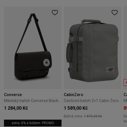
Converse
CabinZero
C
Městský batoh Converse Black 10026011-A01
Cestovní batoh 2v1 Cabin Zero Classic Tech 28L Silver Storm
1 284,00 Kč
1 589,00 Kč
8
Běžná cena:
1 870,00 Kč
B
Ne
extra -5% s kódem: PROMO