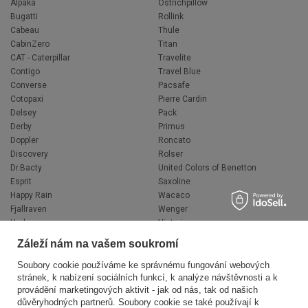
Alpaka
Ostrichpillow
Bugatti
Rollink
Cabeau
Thule
CabinZero
Titan
CAT - Caterpillar
Travelite
Contigo
Travel Blue
Converse
Pacsafe
Cotopaxi
Pierre Cardin
Delsey
Pack
Derby
Primus
Doppler
Roncato
Discovery
Rolser
Dr.Bacty
United Colors of Benetton
Esprit
Saxoline
Happy Rain
Wacaco
Fjallraven
Wenger
Hedgren
Victorinox
Herschel
Volkswagen
Záleží nám na vašem soukromí
Jeep
XD Design
Knirps
Zojirushi
Soubory cookie používáme ke správnému fungování webových
stránek, k nabízení sociálních funkcí, k analýze návštěvnosti a k
LEGO
Muitomas
provádění marketingových aktivit - jak od nás, tak od našich
National Geographic
FLYNKA
důvěryhodných partnerů. Soubory cookie se také používají k
Ogio
VANS