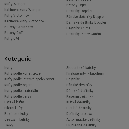
Kufry Wenger
Batohy Ogio
Kabinové kufry Wenger
Deštníky Doppler
Kufry Victorinox
Pánské deštníky Doppler
Kabinové kufry Victorinox
Dámské deštníky Doppler
Batohy CabinZero
Deštníky Knirps
Batohy CAT
Deštníky Pierre Cardin
Kufry CAT
Kategorie
Kufry
Studentské batohy
Kufry podle konstrukce
Příslušenství k batohům
Kufry podle letecké společnosti
Deštníky
Kufry podle objemu
Pánské deštníky
Kufry podle materiálu
Dámské deštníky
Kufry podle barvy
Kapesní deštníky
Dětské kufry
Krátké deštníky
Pilotní kufry
Dlouhé deštníky
Business kufry
Deštníky pro dva
Cestovní kufříky
Automatické deštníky
Tašky
Průhledné deštníky