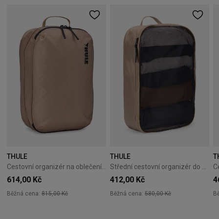
THULE
THULE
T
Cestovní organizér na oblečení Thule Clean/Dirty Cube gentle beige
Střední cestovní organizér do kufru Thule Packing Cube M - gentle beige
614,00 Kč
412,00 Kč
4
Běžná cena:
815,00 Kč
Běžná cena:
580,00 Kč
B