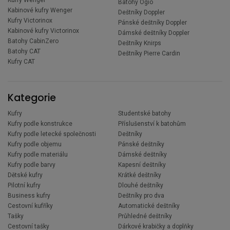
Batohy Ogio
Kabinové kufry Wenger
Deštníky Doppler
Kufry Victorinox
Pánské deštníky Doppler
Kabinové kufry Victorinox
Dámské deštníky Doppler
Batohy CabinZero
Deštníky Knirps
Batohy CAT
Deštníky Pierre Cardin
Kufry CAT
Kategorie
Kufry
Studentské batohy
Kufry podle konstrukce
Příslušenství k batohům
Kufry podle letecké společnosti
Deštníky
Kufry podle objemu
Pánské deštníky
Kufry podle materiálu
Dámské deštníky
Kufry podle barvy
Kapesní deštníky
Dětské kufry
Krátké deštníky
Pilotní kufry
Dlouhé deštníky
Business kufry
Deštníky pro dva
Cestovní kufříky
Automatické deštníky
Tašky
Průhledné deštníky
Cestovní tašky
Dárkové krabičky a doplňky