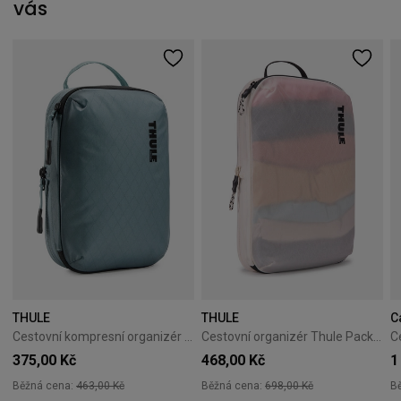
vás
THULE
THULE
C
Cestovní kompresní organizér Thule PackingCube S Pond Gray
Cestovní organizér Thule PackingCube kompresní M bílý
375,00 Kč
468,00 Kč
1
Běžná cena:
463,00 Kč
Běžná cena:
698,00 Kč
B