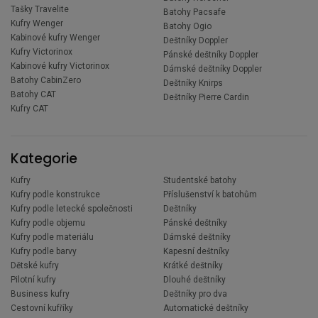
Tašky Travelite
Batohy Pacsafe
Kufry Wenger
Batohy Ogio
Kabinové kufry Wenger
Deštníky Doppler
Kufry Victorinox
Pánské deštníky Doppler
Kabinové kufry Victorinox
Dámské deštníky Doppler
Batohy CabinZero
Deštníky Knirps
Batohy CAT
Deštníky Pierre Cardin
Kufry CAT
Kategorie
Kufry
Studentské batohy
Kufry podle konstrukce
Příslušenství k batohům
Kufry podle letecké společnosti
Deštníky
Kufry podle objemu
Pánské deštníky
Kufry podle materiálu
Dámské deštníky
Kufry podle barvy
Kapesní deštníky
Dětské kufry
Krátké deštníky
Pilotní kufry
Dlouhé deštníky
Business kufry
Deštníky pro dva
Cestovní kufříky
Automatické deštníky