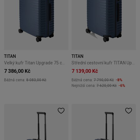
TITAN
TITAN
Velký kufr Titan Upgrade 75 cm Midnight Blue
Střední cestovní kufr TITAN Upgrade 69cm Blue
7 386,00 Kč
7 139,00 Kč
Běžná cena:
8 083,00 Kč
Běžná cena:
7 790,00 Kč
-8%
Nejnižší cena:
7 620,00 Kč
-6%