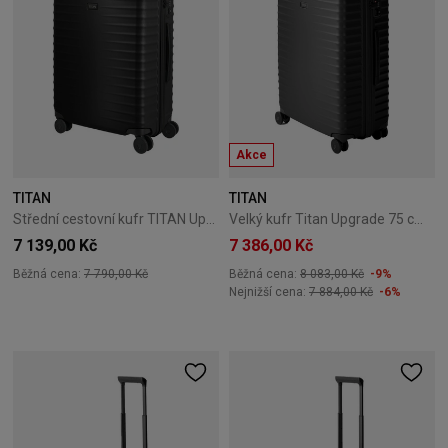
Akce
TITAN
TITAN
Střední cestovní kufr TITAN Upgrade 69cm Nightshade Black
Velký kufr Titan Upgrade 75 cm Nightshade Black
7 139,00 Kč
7 386,00 Kč
Běžná cena:
7 790,00 Kč
Běžná cena:
8 083,00 Kč
-9%
Nejnižší cena:
7 884,00 Kč
-6%