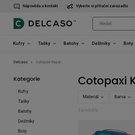
Nápověda a kontakt
Vyberte si příruční zavazadlo
Kufry
Tašky
Batohy
Deštníky
Boty
Delcaso
Cotopaxi Kapai
Cotopaxi 
Kategorie
Kufry
Materiál
Barva
Tašky
3 produkty
Batohy
Deštníky
Boty