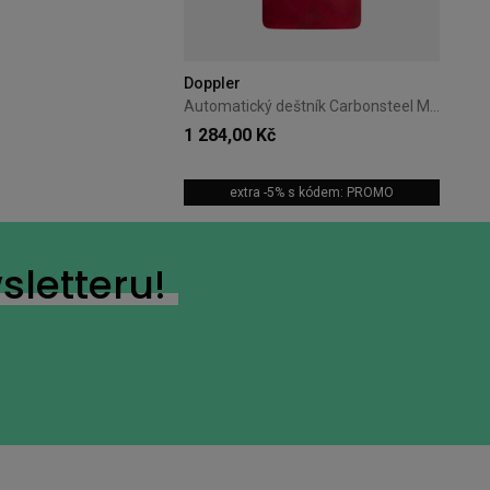
+7
Doppler
Automatický deštník Carbonsteel Magic Doppler Magic oranžový
1 284,00 Kč
extra -5% s kódem: PROMO
+15
sletteru!