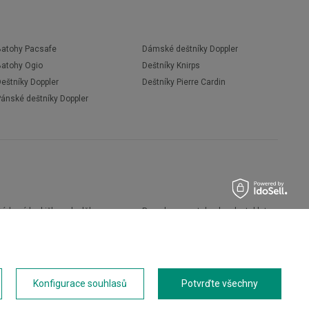
Batohy Pacsafe
Dámské deštníky Doppler
Batohy Ogio
Deštníky Knirps
eštníky Doppler
Deštníky Pierre Cardin
Pánské deštníky Doppler
árkové krabičky a doplňky
Pouzdra na notebook nebo tablet
Boty
Peněženky
Pánské boty
Přenosné kávovary
Dámské boty
Kapesní nože
říslušenství
Přívěsky na klíče
Konfigurace souhlasů
Potvrďte všechny
Cestovní doplňky
Opasky