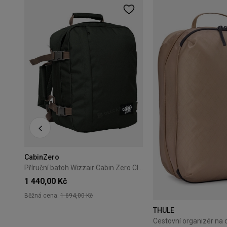
Cestovní organizér Thule PackingCube kompresní M bílý
CabinZero
Příruční batoh Wizzair Cabin Zero Classic 28L Black Sand
1 440,00 Kč
Běžná cena:
1 694,00 Kč
THULE
+18