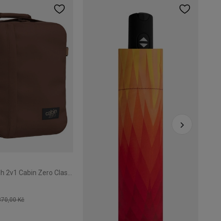
THU
375
Běžn
Cestovní batoh 2v1 Cabin Zero Classic Tech 28L Redwood
870,00 Kč