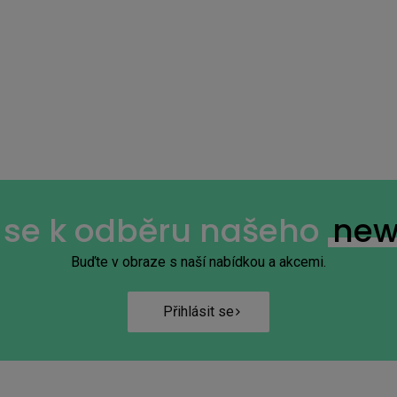
+7
e se k odběru našeho
new
Buďte v obraze s naší nabídkou a akcemi.
Přihlásit se