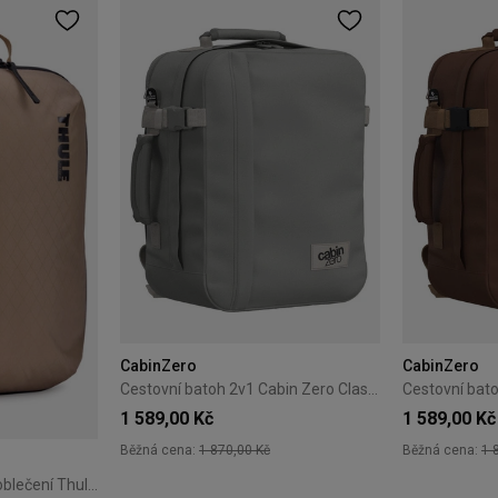
CabinZero
CabinZero
Cestovní batoh 2v1 Cabin Zero Classic Tech 28L Silver Storm
1 589,00 Kč
1 589,00 Kč
Běžná cena:
1 870,00 Kč
Běžná cena:
1 
Cestovní organizér na oblečení Thule Clean/Dirty Cube gentle beige