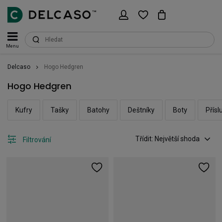
Menu
Delcaso
Hogo Hedgren
Hogo Hedgren
Kufry
Tašky
Batohy
Deštníky
Boty
Přísl
Třídit: Největší shoda
Filtrování