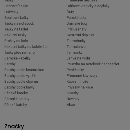
Tašky
Průhledné deštníky
Cestovní tašky
Dárkové krabičky a doplňky
Ledvinky
Boty
Sportovní tašky
Pánské boty
Tašky na notebook
Dámské boty
Tašky na tablet
Příslušenství
Nákupní tašky
Cestovní doplňky
Brašny na kolo
Termohrnky
Nákupní tašky na kolečkách
Termoláhve
Tašky přes rameno
Termosky
Dámské kabelky
Láhve na vodu
Batohy
Pouzdra na notebook nebo tablet
Batohy podle konstrukce
Peněženky
Batohy podle využití
Přenosné kávovary
Batohy podle objemu
Kapesní nože
Batohy podle barvy
Přívěsky na klíče
Pánské batohy
Opasky
Dámské batohy
Novinky
Dětské batohy
Akce
Značky