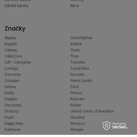
Dětské batohy
Akce
Značky
Alpaka
Ostrichpillow
Bugatti
Rollink
Cabeau
Thule
CabinZero
Titan
CAT - Caterpillar
Travelite
Contigo
Travel Blue
Converse
Pacsafe
Cotopaxi
Pierre Cardin
Delsey
Pack
Derby
Primus
Doppler
Roncato
Discovery
Rolser
Dr.Bacty
United Colors of Benetton
Esprit
Saxoline
Happy Rain
Wacaco
Fjallraven
Wenger
Hedgren
Victorinox