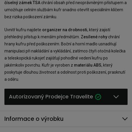
číselný zámek TSA
chrání obsah před neoprávněným přístupem a
umožňuje celním službám kufr snadno otevřít speciálním klíčem
bez rizika poškození zámku.
Uvnitř kufru najdete
organizer na drobnosti
, který zajistí
přehledný přístup k menším předmětům.
Zesílené rohy
chrání
hrany kufru před poškozením. Boční a horní madlo usnadňují
manipulaci při nakládání a vykládání, zatímco čtyři otočná kolečka
a teleskopická rukojeť zajišťují pohodlné vedení kufru po
jakémkoliv povrchu. Kufr je vyroben z
materiálu ABS
, který
poskytuje dlouhou životnost a odolnost proti poškození, prasknutí
a oděru.
Autorizovaný Prodejce Travelite
Informace o výrobku