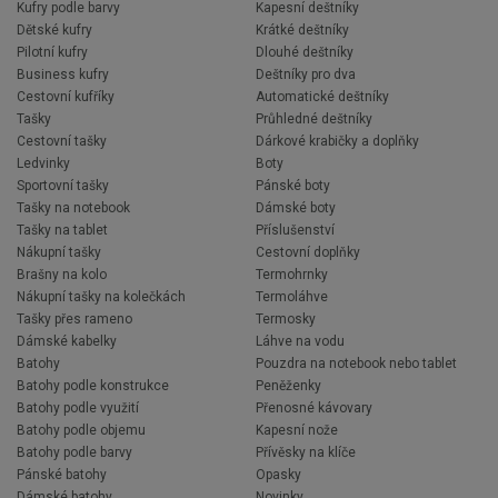
Kufry podle barvy
Kapesní deštníky
Dětské kufry
Krátké deštníky
Pilotní kufry
Dlouhé deštníky
Business kufry
Deštníky pro dva
Cestovní kufříky
Automatické deštníky
Tašky
Průhledné deštníky
Cestovní tašky
Dárkové krabičky a doplňky
Ledvinky
Boty
Sportovní tašky
Pánské boty
Tašky na notebook
Dámské boty
Tašky na tablet
Příslušenství
Nákupní tašky
Cestovní doplňky
Brašny na kolo
Termohrnky
Nákupní tašky na kolečkách
Termoláhve
Tašky přes rameno
Termosky
Dámské kabelky
Láhve na vodu
Batohy
Pouzdra na notebook nebo tablet
Batohy podle konstrukce
Peněženky
Batohy podle využití
Přenosné kávovary
Batohy podle objemu
Kapesní nože
Batohy podle barvy
Přívěsky na klíče
Pánské batohy
Opasky
Dámské batohy
Novinky