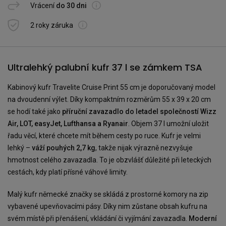
Vrácení
do 30 dni
2 roky záruka
Ultralehký palubní kufr 37 l se zámkem TSA
Kabinový kufr Travelite Cruise Print 55 cm je doporučovaný model
na dvoudenní výlet. Díky kompaktním rozměrům 55 x 39 x 20 cm
se hodí také jako
příruční zavazadlo do letadel společností Wizz
Air, LOT, easyJet, Lufthansa a Ryanair
. Objem 37 l umožní uložit
řadu věcí, které chcete mít během cesty po ruce. Kufr je velmi
lehký –
váží pouhých 2,7 kg
, takže nijak výrazně nezvyšuje
hmotnost celého zavazadla. To je obzvlášť důležité při leteckých
cestách, kdy platí přísné váhové limity.
Malý kufr německé značky se skládá z prostorné komory na zip
vybavené upevňovacími pásy. Díky nim zůstane obsah kufru na
svém místě při přenášení, vkládání či vyjímání zavazadla.
Moderní