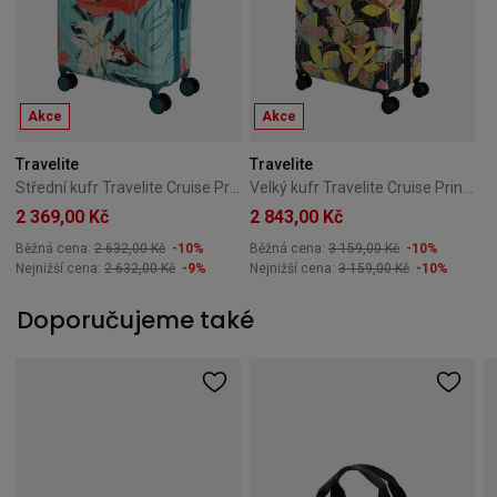
Akce
Akce
Travelite
Travelite
Střední kufr Travelite Cruise Print 67 cm – tyrkysová lilie
Velký kufr Travelite Cruise Print 77 cm – žlutá orchidej
2 369,00 Kč
2 843,00 Kč
Běžná cena:
2 632,00 Kč
-10%
Běžná cena:
3 159,00 Kč
-10%
Nejnižší cena:
2 632,00 Kč
-9%
Nejnižší cena:
3 159,00 Kč
-10%
Doporučujeme také