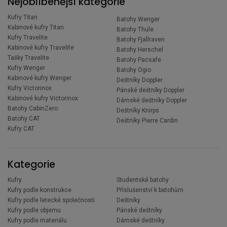
Nejoblíbenější kategorie
Kufry Titan
Batohy Wenger
Kabinové kufry Titan
Batohy Thule
Kufry Travelite
Batohy Fjallraven
Kabinové kufry Travelite
Batohy Herschel
Tašky Travelite
Batohy Pacsafe
Kufry Wenger
Batohy Ogio
Kabinové kufry Wenger
Deštníky Doppler
Kufry Victorinox
Pánské deštníky Doppler
Kabinové kufry Victorinox
Dámské deštníky Doppler
Batohy CabinZero
Deštníky Knirps
Batohy CAT
Deštníky Pierre Cardin
Kufry CAT
Kategorie
Kufry
Studentské batohy
Kufry podle konstrukce
Příslušenství k batohům
Kufry podle letecké společnosti
Deštníky
Kufry podle objemu
Pánské deštníky
Kufry podle materiálu
Dámské deštníky