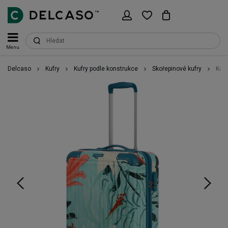
Menu
Delcaso
Kufry
Kufry podle konstrukce
Skořepinové kufry
Kabi