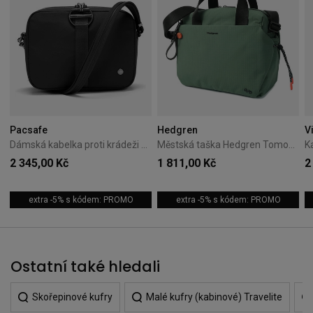
Pacsafe
Hedgren
V
Dámská kabelka proti krádeži Pacsafe Citysafe CX Square Crossbody 2,4L
Městská taška Hedgren Tomoko 8L Duck Green
2 345,00 Kč
1 811,00 Kč
2
extra -5% s kódem: PROMO
extra -5% s kódem: PROMO
Ostatní také hledali
Skořepinové kufry
Malé kufry (kabinové) Travelite