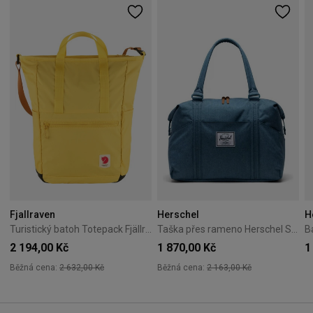
Fjallraven
Herschel
H
Turistický batoh Totepack Fjällräven – Mellow Yellow
Taška přes rameno Herschel Strand Copen Blue
2 194,00 Kč
1 870,00 Kč
1
Běžná cena:
2 632,00 Kč
Běžná cena:
2 163,00 Kč