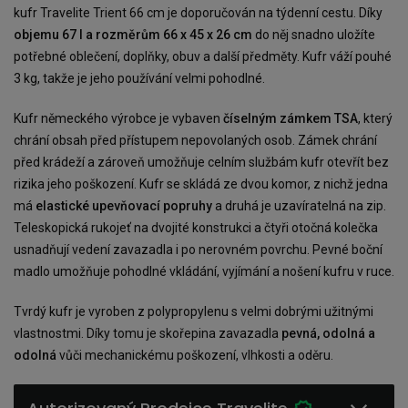
kufr Travelite Trient 66 cm je doporučován na týdenní cestu. Díky
objemu 67 l a rozměrům 66 x 45 x 26 cm
do něj snadno uložíte
potřebné oblečení, doplňky, obuv a další předměty. Kufr váží pouhé
3 kg, takže je jeho používání velmi pohodlné.
Kufr německého výrobce je vybaven
číselným zámkem TSA
, který
chrání obsah před přístupem nepovolaných osob. Zámek chrání
před krádeží a zároveň umožňuje celním službám kufr otevřít bez
rizika jeho poškození. Kufr se skládá ze dvou komor, z nichž jedna
má
elastické upevňovací popruhy
a druhá je uzavíratelná na zip.
Teleskopická rukojeť na dvojité konstrukci a čtyři otočná kolečka
usnadňují vedení zavazadla i po nerovném povrchu. Pevné boční
madlo umožňuje pohodlné vkládání, vyjímání a nošení kufru v ruce.
Tvrdý kufr je vyroben z polypropylenu s velmi dobrými užitnými
vlastnostmi. Díky tomu je skořepina zavazadla
pevná, odolná a
odolná
vůči mechanickému poškození, vlhkosti a oděru.