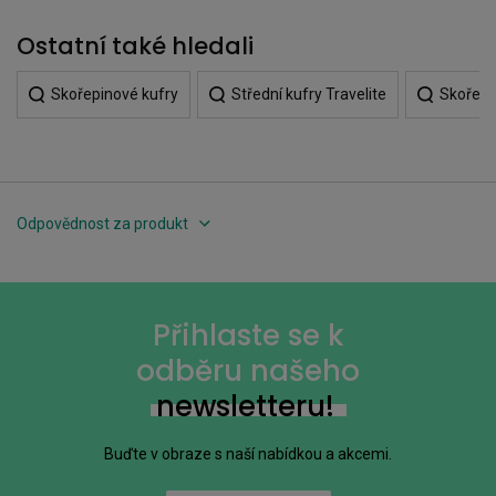
Ostatní také hledali
Skořepinové kufry
Střední kufry Travelite
Skořepi
Odpovědnost za produkt
Přihlaste se k
odběru našeho
newsletteru!
Buďte v obraze s naší nabídkou a akcemi.