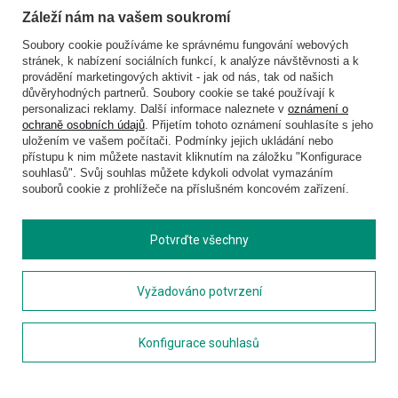
Discovery
Rolser
Záleží nám na vašem soukromí
Dr.Bacty
United Colors of Benetton
Esprit
Saxoline
Soubory cookie používáme ke správnému fungování webových
Happy Rain
Wacaco
stránek, k nabízení sociálních funkcí, k analýze návštěvnosti a k
Fjallraven
Wenger
provádění marketingových aktivit - jak od nás, tak od našich
Hedgren
Victorinox
důvěryhodných partnerů. Soubory cookie se také používají k
personalizaci reklamy. Další informace naleznete v
oznámení o
Herschel
Volkswagen
ochraně osobních údajů
. Přijetím tohoto oznámení souhlasíte s jeho
Jeep
XD Design
uložením ve vašem počítači. Podmínky jejich ukládání nebo
Knirps
Zojirushi
přístupu k nim můžete nastavit kliknutím na záložku "Konfigurace
LEGO
Muitomas
souhlasů". Svůj souhlas můžete kdykoli odvolat vymazáním
National Geographic
FLYNKA
souborů cookie z prohlížeče na příslušném koncovém zařízení.
Ogio
VANS
Potvrďte všechny
Vyžadováno potvrzení
Konfigurace souhlasů
Copyright © 2026
delcaso.cz
. Všechna práva vyhrazena.
Zásady ochrany osobních údajů