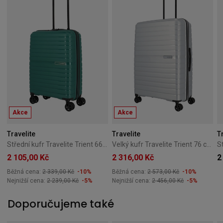
Akce
Akce
Travelite
Travelite
T
Střední kufr Travelite Trient 66 cm – zelený
Velký kufr Travelite Trient 76 cm – stříbrný
2 105,00 Kč
2 316,00 Kč
2
Běžná cena:
2 339,00 Kč
-10%
Běžná cena:
2 573,00 Kč
-10%
Nejnižší cena:
2 239,00 Kč
-5%
Nejnižší cena:
2 456,00 Kč
-5%
Doporučujeme také