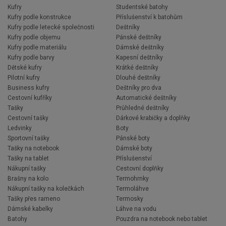
Kufry
Studentské batohy
Kufry podle konstrukce
Příslušenství k batohům
Kufry podle letecké společnosti
Deštníky
Kufry podle objemu
Pánské deštníky
Kufry podle materiálu
Dámské deštníky
Kufry podle barvy
Kapesní deštníky
Dětské kufry
Krátké deštníky
Pilotní kufry
Dlouhé deštníky
Business kufry
Deštníky pro dva
Cestovní kufříky
Automatické deštníky
Tašky
Průhledné deštníky
Cestovní tašky
Dárkové krabičky a doplňky
Ledvinky
Boty
Sportovní tašky
Pánské boty
Tašky na notebook
Dámské boty
Tašky na tablet
Příslušenství
Nákupní tašky
Cestovní doplňky
Brašny na kolo
Termohrnky
Nákupní tašky na kolečkách
Termoláhve
Tašky přes rameno
Termosky
Dámské kabelky
Láhve na vodu
Batohy
Pouzdra na notebook nebo tablet