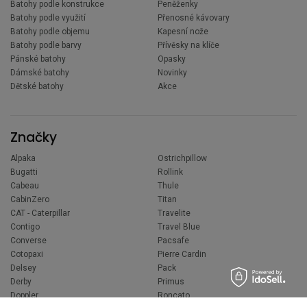
Batohy podle konstrukce
Peněženky
Batohy podle využití
Přenosné kávovary
Batohy podle objemu
Kapesní nože
Batohy podle barvy
Přívěsky na klíče
Pánské batohy
Opasky
Dámské batohy
Novinky
Dětské batohy
Akce
Značky
Alpaka
Ostrichpillow
Bugatti
Rollink
Cabeau
Thule
CabinZero
Titan
CAT - Caterpillar
Travelite
Contigo
Travel Blue
Converse
Pacsafe
Cotopaxi
Pierre Cardin
Delsey
Pack
Derby
Primus
Doppler
Roncato