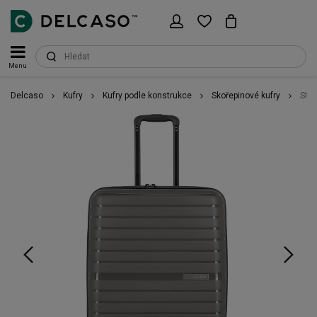
Menu
Delcaso
Kufry
Kufry podle konstrukce
Skořepinové kufry
Stře