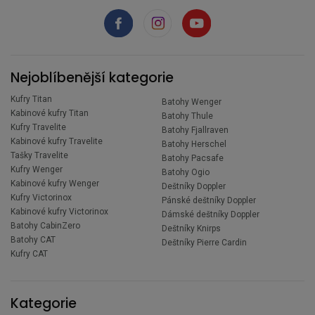
Nejoblíbenější kategorie
Kufry Titan
Batohy Wenger
Kabinové kufry Titan
Batohy Thule
Kufry Travelite
Batohy Fjallraven
Kabinové kufry Travelite
Batohy Herschel
Tašky Travelite
Batohy Pacsafe
Kufry Wenger
Batohy Ogio
Kabinové kufry Wenger
Deštníky Doppler
Kufry Victorinox
Pánské deštníky Doppler
Kabinové kufry Victorinox
Dámské deštníky Doppler
Batohy CabinZero
Deštníky Knirps
Batohy CAT
Deštníky Pierre Cardin
Kufry CAT
Kategorie