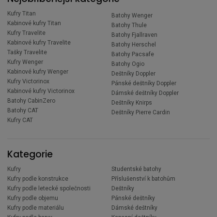
Kufry Titan
Batohy Wenger
Kabinové kufry Titan
Batohy Thule
Kufry Travelite
Batohy Fjallraven
Kabinové kufry Travelite
Batohy Herschel
Tašky Travelite
Batohy Pacsafe
Kufry Wenger
Batohy Ogio
Kabinové kufry Wenger
Deštníky Doppler
Kufry Victorinox
Pánské deštníky Doppler
Kabinové kufry Victorinox
Dámské deštníky Doppler
Batohy CabinZero
Deštníky Knirps
Batohy CAT
Deštníky Pierre Cardin
Kufry CAT
Kategorie
Kufry
Studentské batohy
Kufry podle konstrukce
Příslušenství k batohům
Kufry podle letecké společnosti
Deštníky
Kufry podle objemu
Pánské deštníky
Kufry podle materiálu
Dámské deštníky