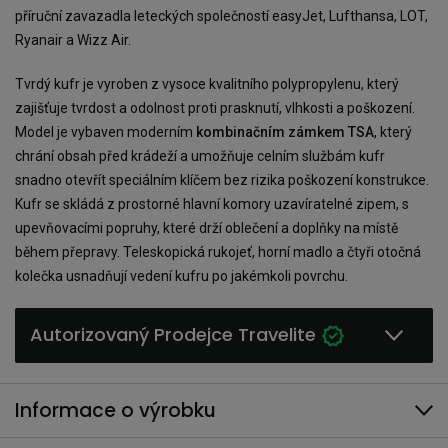
příruční zavazadla leteckých společností easyJet, Lufthansa, LOT,
Ryanair a Wizz Air.
Tvrdý kufr je vyroben z vysoce kvalitního polypropylenu, který
zajišťuje tvrdost a odolnost proti prasknutí, vlhkosti a poškození.
Model je vybaven moderním
kombinačním zámkem TSA
, který
chrání obsah před krádeží a umožňuje celním službám kufr
snadno otevřít speciálním klíčem bez rizika poškození konstrukce.
Kufr se skládá z prostorné hlavní komory uzavíratelné zipem, s
upevňovacími popruhy, které drží oblečení a doplňky na místě
během přepravy. Teleskopická rukojeť, horní madlo a čtyři otočná
kolečka usnadňují vedení kufru po jakémkoli povrchu.
Autorizovaný Prodejce Travelite
Informace o výrobku