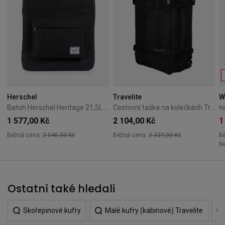
Herschel
Travelite
W
Batoh Herschel Heritage 21,5L černý
Cestovní taška na kolečkách Travelite Tarifa 70L černá
n
1 577,00 Kč
2 104,00 Kč
1
Běžná cena:
2 046,00 Kč
Běžná cena:
2 339,00 Kč
B
Ne
Ostatní také hledali
Skořepinové kufry
Malé kufry (kabinové) Travelite