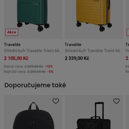
Akce
Travelite
Travelite
T
Střední kufr Travelite Trient 66 cm – zelený
Střední kufr Travelite Trient 66 cm – žlutý
2 105,00 Kč
2 339,00 Kč
2
Běžná cena:
2 339,00 Kč
-10%
B
Nejnižší cena:
2 239,00 Kč
-5%
Ne
Doporučujeme také