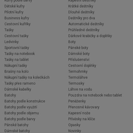
Kufry podle barvy
Kapesní deštníky
Dětské kufry
Krátké deštníky
Pilotní kufry
Dlouhé deštníky
Business kufry
Deštníky pro dva
Cestovní kufříky
Automatické deštníky
Tašky
Průhledné deštníky
Cestovní tašky
Dárkové krabičky a doplňky
Ledvinky
Boty
Sportovní tašky
Pánské boty
Tašky na notebook
Dámské boty
Tašky na tablet
Příslušenství
Nákupní tašky
Cestovní doplňky
Brašny na kolo
Termohrnky
Nákupní tašky na kolečkách
Termoláhve
Tašky přes rameno
Termosky
Dámské kabelky
Láhve na vodu
Batohy
Pouzdra na notebook nebo tablet
Batohy podle konstrukce
Peněženky
Batohy podle využití
Přenosné kávovary
Batohy podle objemu
Kapesní nože
Batohy podle barvy
Přívěsky na klíče
Pánské batohy
Opasky
Dámské batohy
Novinky