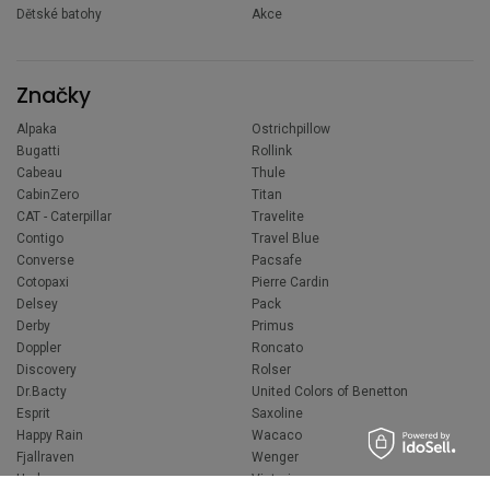
Dětské batohy
Akce
Značky
Alpaka
Ostrichpillow
Bugatti
Rollink
Cabeau
Thule
CabinZero
Titan
CAT - Caterpillar
Travelite
Contigo
Travel Blue
Converse
Pacsafe
Cotopaxi
Pierre Cardin
Delsey
Pack
Derby
Primus
Doppler
Roncato
Discovery
Rolser
Dr.Bacty
United Colors of Benetton
Esprit
Saxoline
Happy Rain
Wacaco
Fjallraven
Wenger
Hedgren
Victorinox