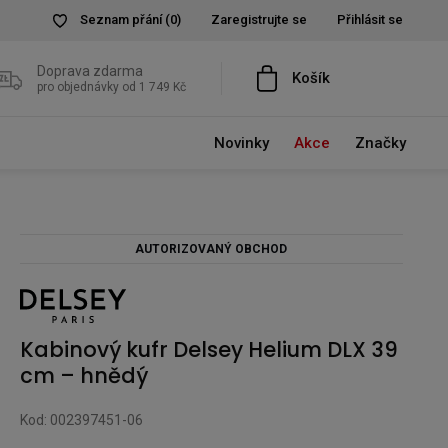
Seznam přání
(0)
Zaregistrujte se
Přihlásit se
Doprava zdarma
Košík
pro objednávky od 1 749 Kč
Novinky
Akce
Značky
AUTORIZOVANÝ OBCHOD
Kabinový kufr Delsey Helium DLX 39
cm – hnědý
Kod: 002397451-06