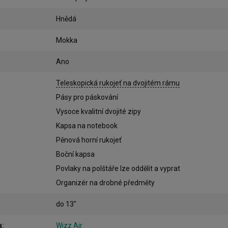
Hnědá
Mokka
Ano
Teleskopická rukojeť na dvojitém rámu
Pásy pro páskování
Vysoce kvalitní dvojité zipy
Kapsa na notebook
Pěnová horní rukojeť
Boční kapsa
Povlaky na polštáře lze oddělit a vyprat
Organizér na drobné předměty
do 13"
a
:
Wizz Air