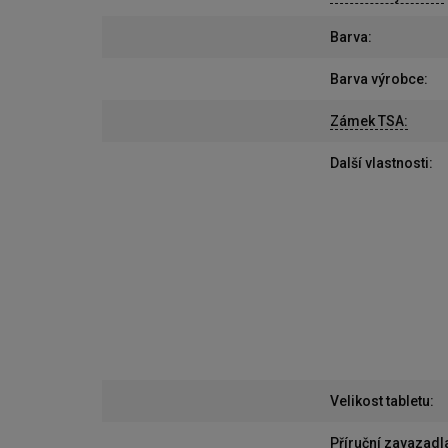
Barva
:
Barva výrobce
:
Zámek TSA
:
Další vlastnosti
:
Velikost tabletu
:
Příruční zavazadl