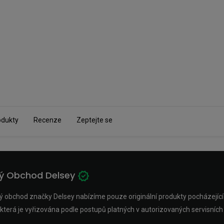
odukty
Recenze
Zeptejte se
ný Obchod Delsey
 obchod značky Delsey nabízíme pouze originální produkty pocházející z o
která je vyřizována podle postupů platných v autorizovaných servisních