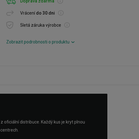
Doprava zdarma
Vrácení
do 30 dni
5letá záruka výrobce
Zobrazit podrobnosti o produktu
›
ficiální distribuce. Každý kus je kryt plnou
 centrech.