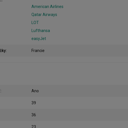
American Airlines
Qatar Airways
LOT
Lufthansa
easyJet
čky
:
Francie
í
:
Ano
39
36
23