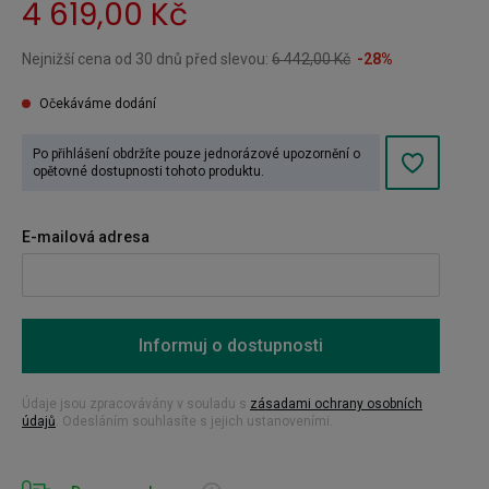
4 619,00 Kč
Nejnižší cena od 30 dnů před slevou:
6 442,00 Kč
-28%
Očekáváme dodání
Po přihlášení obdržíte pouze jednorázové upozornění o
opětovné dostupnosti tohoto produktu.
E-mailová adresa
Informuj o dostupnosti
Údaje jsou zpracovávány v souladu s
zásadami ochrany osobních
údajů
. Odesláním souhlasíte s jejich ustanoveními.