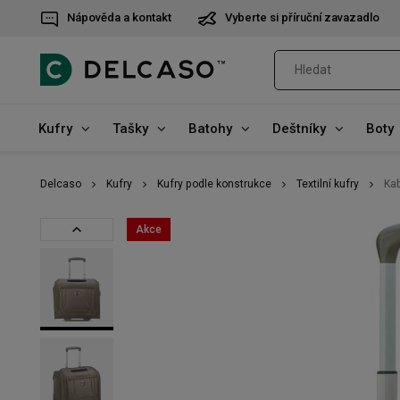
Nápověda a kontakt
Vyberte si příruční zavazadlo
Kufry
Tašky
Batohy
Deštníky
Boty
Delcaso
Kufry
Kufry podle konstrukce
Textilní kufry
Kab
Akce