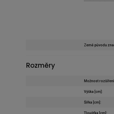
Země původu zna
Rozměry
Možnost rozšířen
Výška [cm]
:
Šířka [cm]
:
Tloušťka [cm]
: