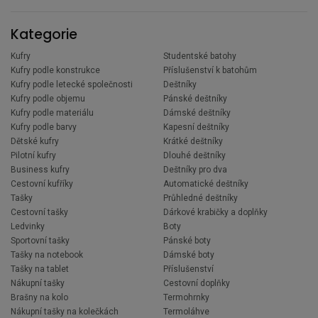
Kategorie
Kufry
Studentské batohy
Kufry podle konstrukce
Příslušenství k batohům
Kufry podle letecké společnosti
Deštníky
Kufry podle objemu
Pánské deštníky
Kufry podle materiálu
Dámské deštníky
Kufry podle barvy
Kapesní deštníky
Dětské kufry
Krátké deštníky
Pilotní kufry
Dlouhé deštníky
Business kufry
Deštníky pro dva
Cestovní kufříky
Automatické deštníky
Tašky
Průhledné deštníky
Cestovní tašky
Dárkové krabičky a doplňky
Ledvinky
Boty
Sportovní tašky
Pánské boty
Tašky na notebook
Dámské boty
Tašky na tablet
Příslušenství
Nákupní tašky
Cestovní doplňky
Brašny na kolo
Termohrnky
Nákupní tašky na kolečkách
Termoláhve