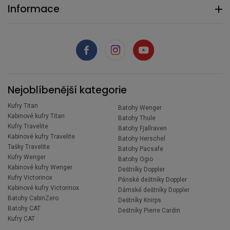
Informace
Nejoblíbenější kategorie
Kufry Titan
Batohy Wenger
Kabinové kufry Titan
Batohy Thule
Kufry Travelite
Batohy Fjallraven
Kabinové kufry Travelite
Batohy Herschel
Tašky Travelite
Batohy Pacsafe
Kufry Wenger
Batohy Ogio
Kabinové kufry Wenger
Deštníky Doppler
Kufry Victorinox
Pánské deštníky Doppler
Kabinové kufry Victorinox
Dámské deštníky Doppler
Batohy CabinZero
Deštníky Knirps
Batohy CAT
Deštníky Pierre Cardin
Kufry CAT