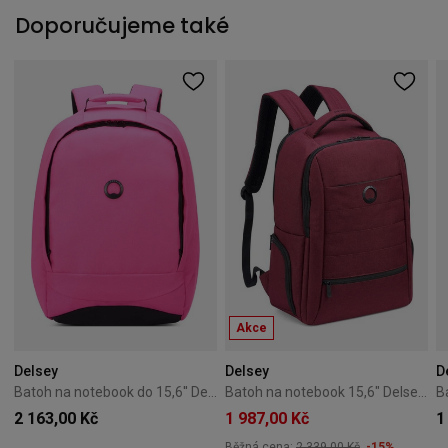
Doporučujeme také
Akce
Delsey
Delsey
D
Batoh na notebook do 15,6'' Delsey Securban – růžový
Batoh na notebook 15,6" Delsey Element Backpacks 20L Červený
2 163,00 Kč
1 987,00 Kč
1
Běžná cena:
2 339,00 Kč
-15%