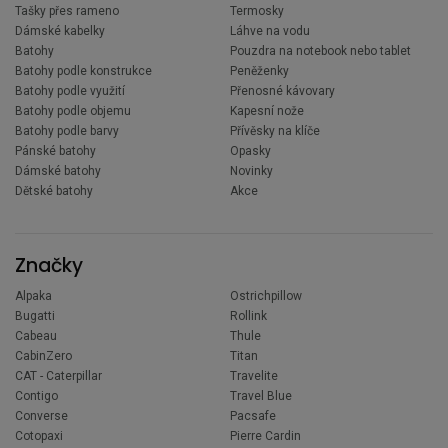
Tašky přes rameno
Termosky
Dámské kabelky
Láhve na vodu
Batohy
Pouzdra na notebook nebo tablet
Batohy podle konstrukce
Peněženky
Batohy podle využití
Přenosné kávovary
Batohy podle objemu
Kapesní nože
Batohy podle barvy
Přívěsky na klíče
Pánské batohy
Opasky
Dámské batohy
Novinky
Dětské batohy
Akce
Značky
Alpaka
Ostrichpillow
Bugatti
Rollink
Cabeau
Thule
CabinZero
Titan
CAT - Caterpillar
Travelite
Contigo
Travel Blue
Converse
Pacsafe
Cotopaxi
Pierre Cardin