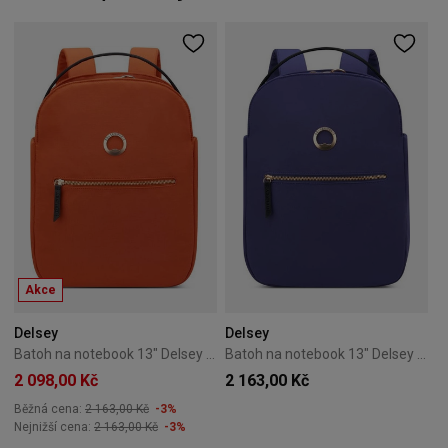
Akce
Delsey
Delsey
Batoh na notebook 13" Delsey Securstyle Oranžový
Batoh na notebook 13" Delsey Securstyle Modrý
2 098,00 Kč
2 163,00 Kč
Běžná cena:
2 163,00 Kč
-3%
Nejnižší cena:
2 163,00 Kč
-3%