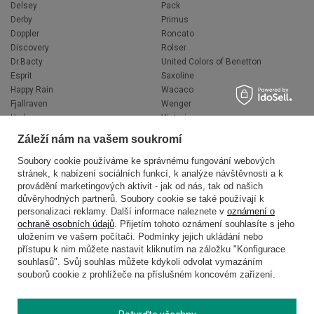
Delsey
Pack
Derby
Primus
Doppler
Roncato
Discovery
Rolser
Dr.Bacty
United Colors of Benetton
Esprit
Saxoline
Happy Rain
Wacaco
Fjallraven
Wenger
Hedgren
Victorinox
Herschel
Volkswagen
Záleží nám na vašem soukromí
Jeep
XD Design
Knirps
Zojirushi
Soubory cookie používáme ke správnému fungování webových
stránek, k nabízení sociálních funkcí, k analýze návštěvnosti a k
LEGO
Muitomas
provádění marketingových aktivit - jak od nás, tak od našich
National Geographic
FLYNKA
důvěryhodných partnerů. Soubory cookie se také používají k
Ogio
VANS
personalizaci reklamy. Další informace naleznete v
oznámení o
ochraně osobních údajů
. Přijetím tohoto oznámení souhlasíte s jeho
uložením ve vašem počítači. Podmínky jejich ukládání nebo
přístupu k nim můžete nastavit kliknutím na záložku "Konfigurace
souhlasů". Svůj souhlas můžete kdykoli odvolat vymazáním
souborů cookie z prohlížeče na příslušném koncovém zařízení.