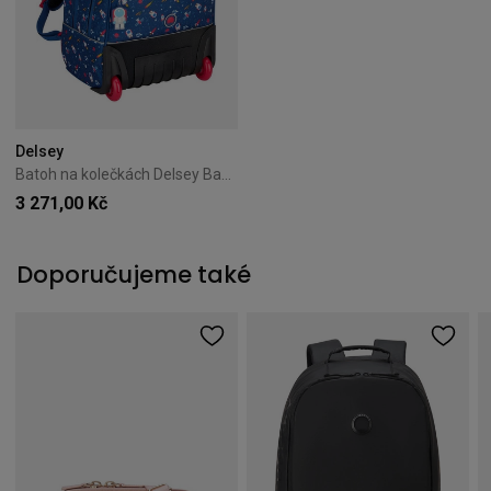
Delsey
Batoh na kolečkách Delsey Back to school 40L Tmavě modrý
3 271,00 Kč
Doporučujeme také