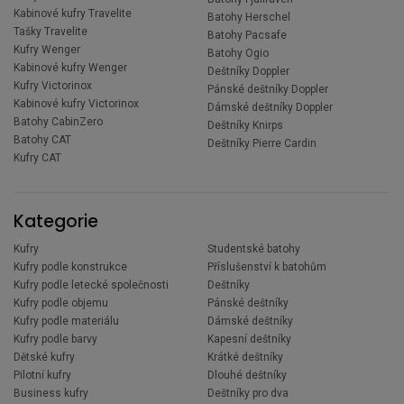
Kabinové kufry Travelite
Batohy Herschel
Tašky Travelite
Batohy Pacsafe
Kufry Wenger
Batohy Ogio
Kabinové kufry Wenger
Deštníky Doppler
Kufry Victorinox
Pánské deštníky Doppler
Kabinové kufry Victorinox
Dámské deštníky Doppler
Batohy CabinZero
Deštníky Knirps
Batohy CAT
Deštníky Pierre Cardin
Kufry CAT
Kategorie
Kufry
Studentské batohy
Kufry podle konstrukce
Příslušenství k batohům
Kufry podle letecké společnosti
Deštníky
Kufry podle objemu
Pánské deštníky
Kufry podle materiálu
Dámské deštníky
Kufry podle barvy
Kapesní deštníky
Dětské kufry
Krátké deštníky
Pilotní kufry
Dlouhé deštníky
Business kufry
Deštníky pro dva