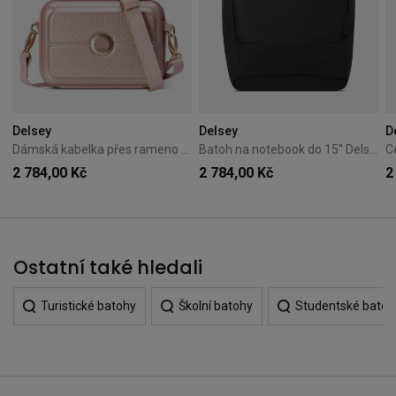
Delsey
Delsey
D
Dámská kabelka přes rameno Delsey Turenne Růžová
Batoh na notebook do 15'' Delsey Egoa – černý
2 784,00 Kč
2 784,00 Kč
2
Ostatní také hledali
Turistické batohy
Školní batohy
Studentské batoh