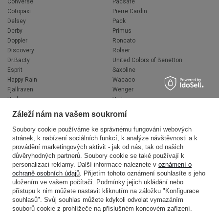
Converse
Pacsafe
Cotopaxi
Pierre Cardin
Delsey
Pack
Derby
Primus
Doppler
Roncato
Discovery
Rolser
Dr.Bacty
United Colors of Benetton
Esprit
Saxoline
Happy Rain
Wacaco
Fjallraven
Wenger
Hedgren
Victorinox
Herschel
Volkswagen
Záleží nám na vašem soukromí
Jeep
XD Design
Knirps
Zojirushi
Soubory cookie používáme ke správnému fungování webových
stránek, k nabízení sociálních funkcí, k analýze návštěvnosti a k
LEGO
Muitomas
provádění marketingových aktivit - jak od nás, tak od našich
National Geographic
FLYNKA
důvěryhodných partnerů. Soubory cookie se také používají k
Ogio
VANS
personalizaci reklamy. Další informace naleznete v
oznámení o
ochraně osobních údajů
. Přijetím tohoto oznámení souhlasíte s jeho
uložením ve vašem počítači. Podmínky jejich ukládání nebo
přístupu k nim můžete nastavit kliknutím na záložku "Konfigurace
souhlasů". Svůj souhlas můžete kdykoli odvolat vymazáním
souborů cookie z prohlížeče na příslušném koncovém zařízení.