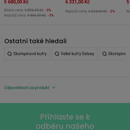
5 680,00 Kč
6 331,00 Kč
5
Běžná cena:
5 856,00 Kč
-3%
Nejnižší cena:
6 524,00 Kč
-2%
Ne
Nejnižší cena:
5 856,00 Kč
-3%
Ostatní také hledali
Skořepinové kufry
Velké kufry Delsey
Skořepinové
Odpovědnost za produkt
Přihlaste se k
odběru našeho