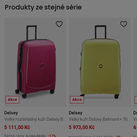
Produkty ze stejné série
Akce
Akce
Delsey
Delsey
D
Velký rozšiřitelný kufr Delsey Belmont+ 76 cm růžový
Velký kufr Delsey Belmont+ 76 cm+ limetkový
5 111,00 Kč
5 973,00 Kč
6
Běžná cena:
6 161,00 Kč
-17%