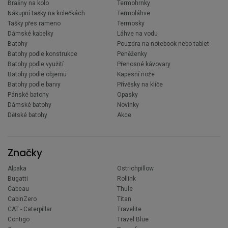
Brašny na kolo
Termohrnky
Nákupní tašky na kolečkách
Termoláhve
Tašky přes rameno
Termosky
Dámské kabelky
Láhve na vodu
Batohy
Pouzdra na notebook nebo tablet
Batohy podle konstrukce
Peněženky
Batohy podle využití
Přenosné kávovary
Batohy podle objemu
Kapesní nože
Batohy podle barvy
Přívěsky na klíče
Pánské batohy
Opasky
Dámské batohy
Novinky
Dětské batohy
Akce
Značky
Alpaka
Ostrichpillow
Bugatti
Rollink
Cabeau
Thule
CabinZero
Titan
CAT - Caterpillar
Travelite
Contigo
Travel Blue