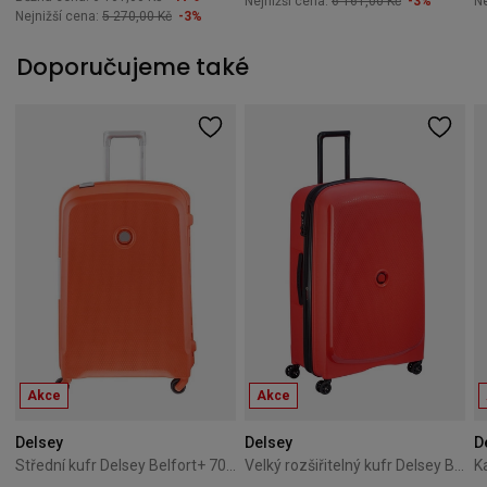
Nejnižší cena:
6 161,00 Kč
-3%
Ne
Nejnižší cena:
5 270,00 Kč
-3%
Doporučujeme také
Akce
Akce
Delsey
Delsey
D
Střední kufr Delsey Belfort+ 70 cm Oranžový
Velký rozšiřitelný kufr Delsey Belmont+ 82 cm - Tangerine Orange