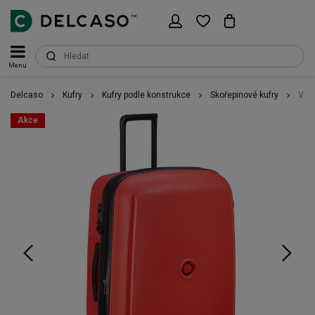
Menu
Delcaso
Kufry
Kufry podle konstrukce
Skořepinové kufry
Velk
Akce