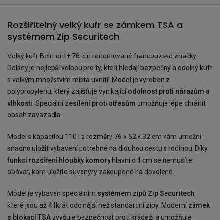
Rozšiřitelný velký kufr se zámkem TSA a
systémem Zip Securitech
Velký kufr Belmont+ 76 cm renomované francouzské značky
Delsey je nejlepší volbou pro ty, kteří hledají bezpečný a odolný kufr
s velkým množstvím místa uvnitř. Model je vyroben z
polypropylenu, který zajišťuje vynikající
odolnost proti nárazům a
vlhkosti
. Speciální
zesílení proti otřesům
umožňuje lépe chránit
obsah zavazadla.
Model s kapacitou 110 l a rozměry 76 x 52 x 32 cm vám umožní
snadno uložit vybavení potřebné na dlouhou cestu s rodinou. Díky
funkci rozšíření hloubky komory
hlavní o 4 cm se nemusíte
obávat, kam uložíte suvenýry zakoupené na dovolené.
Model je vybaven speciálním
systémem zipů Zip Securitech
,
které jsou až 41krát odolnější než standardní zipy. Moderní
zámek
s blokací TSA
zvyšuje bezpečnost proti krádeži a umožňuje