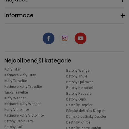
Informace
Nejoblíbenější kategorie
Kufry Titan
Batohy Wenger
Kabinové kufry Titan
Batohy Thule
Kufry Travelite
Batohy Fjallraven
Kabinové kufry Travelite
Batohy Herschel
Tašky Travelite
Batohy Pacsafe
Kufry Wenger
Batohy Ogio
Kabinové kufry Wenger
Deštníky Doppler
Kufry Victorinox
Pánské deštníky Doppler
Kabinové kufry Victorinox
Dámské deštníky Doppler
Batohy CabinZero
Deštníky Knirps
Batohy CAT
Deštníky Pierre Cardin