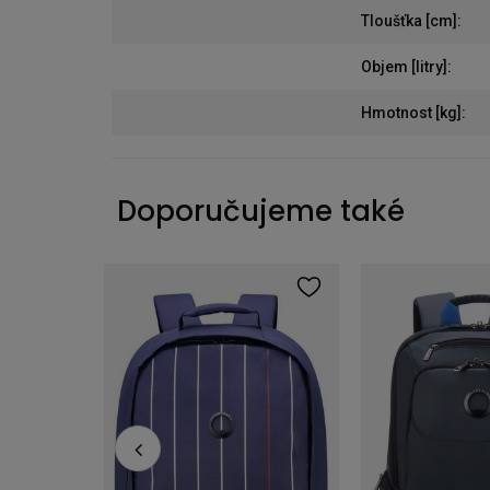
Tloušťka [cm]
:
Objem [litry]
:
Hmotnost [kg]
:
Doporučujeme také
Městský batoh na notebook 15,6" Delsey Benetton Fabrica růžový