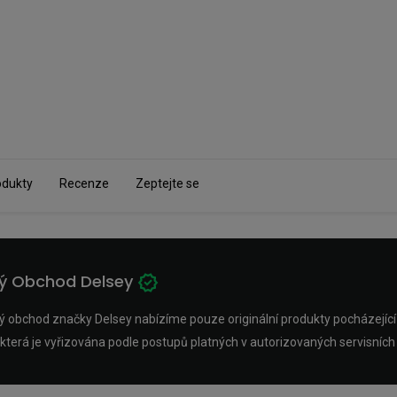
odukty
Recenze
Zeptejte se
ný Obchod Delsey
 obchod značky Delsey nabízíme pouze originální produkty pocházející z o
která je vyřizována podle postupů platných v autorizovaných servisních