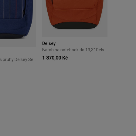
Delsey
Batoh na notebook do 13,3" Delsey Securban Oranžový
1 870,00 Kč
Městský batoh s pruhy Delsey Securban Modrý