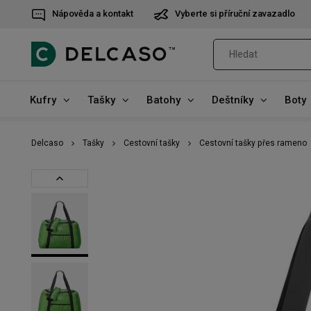
Nápověda a kontakt
Vyberte si příruční zavazadlo
Kufry
Tašky
Batohy
Deštníky
Boty
Delcaso
Tašky
Cestovní tašky
Cestovní tašky přes rameno