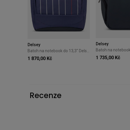
Delsey
Delsey
Batoh na notebook do 13,3" Delsey Securban Modrý s pruhy
1 735,00 Kč
1 870,00 Kč
Recenze