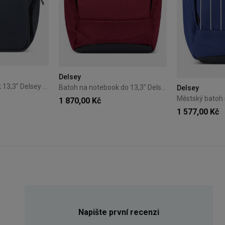
Delsey
Batoh na notebook 13,3" Delsey Parvis Plus – šedý
Batoh na notebook do 13,3" Delsey Securban Bordó
Delsey
1 870,00 Kč
1 577,00 Kč
Napište první recenzi