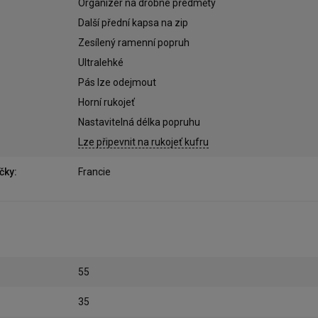
Organizér na drobné předměty
Další přední kapsa na zip
Zesílený ramenní popruh
Ultralehké
Pás lze odejmout
Horní rukojeť
Nastavitelná délka popruhu
Lze připevnit na rukojeť kufru
čky
:
Francie
55
35