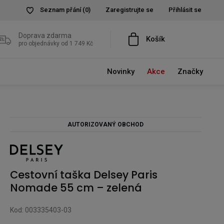
Seznam přání
(0)
Zaregistrujte se
Přihlásit se
Doprava zdarma
Košík
pro objednávky od 1 749 Kč
Novinky
Akce
Značky
AUTORIZOVANÝ OBCHOD
Cestovní taška Delsey Paris
Nomade 55 cm – zelená
Kod: 003335403-03