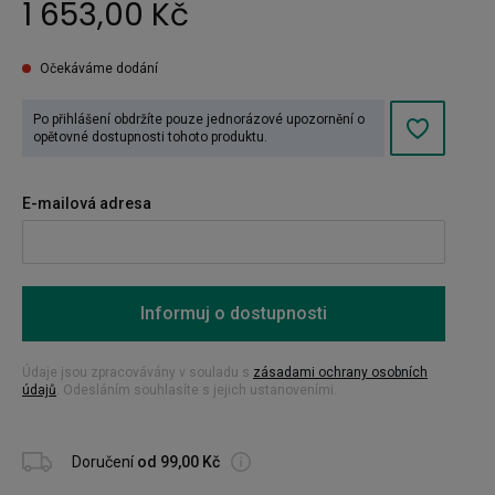
1 653,00 Kč
Očekáváme dodání
Po přihlášení obdržíte pouze jednorázové upozornění o
opětovné dostupnosti tohoto produktu.
E-mailová adresa
Informuj o dostupnosti
Údaje jsou zpracovávány v souladu s
zásadami ochrany osobních
údajů
. Odesláním souhlasíte s jejich ustanoveními.
Doručení
od 99,00 Kč