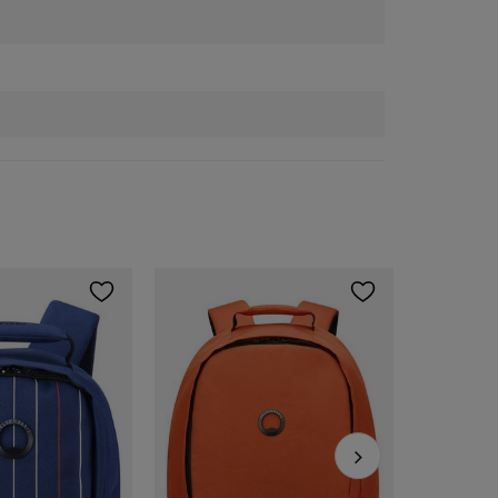
Akce
Delsey
1 729,00 
Nejnižší cen