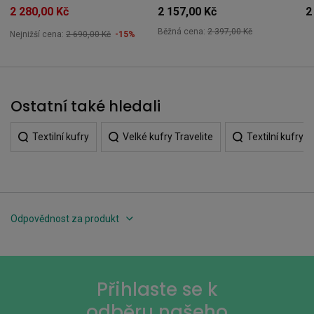
2 280,00 Kč
2 157,00 Kč
2
Běžná cena:
2 397,00 Kč
Nejnižší cena:
2 690,00 Kč
-15%
Ostatní také hledali
Textilní kufry
Velké kufry Travelite
Textilní kufry T
Odpovědnost za produkt
Přihlaste se k
odběru našeho