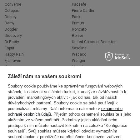
Converse
Pacsafe
Cotopaxi
Pierre Cardin
Delsey
Pack
Derby
Primus
Doppler
Roncato
Discovery
Rolser
Dr.Bacty
United Colors of Benetton
Esprit
Saxoline
Happy Rain
Wacaco
Fjallraven
Wenger
Hedgren
Victorinox
Herschel
Volkswagen
Záleží nám na vašem soukromí
Jeep
XD Design
Knirps
Zojirushi
Soubory cookie používáme ke správnému fungování webových
stránek, k nabízení sociálních funkcí, k analýze návštěvnosti a k
LEGO
Muitomas
provádění marketingových aktivit - jak od nás, tak od našich
National Geographic
FLYNKA
důvěryhodných partnerů. Soubory cookie se také používají k
Ogio
VANS
personalizaci reklamy. Další informace naleznete v
oznámení o
ochraně osobních údajů
. Přijetím tohoto oznámení souhlasíte s jeho
uložením ve vašem počítači. Podmínky jejich ukládání nebo
přístupu k nim můžete nastavit kliknutím na záložku "Konfigurace
souhlasů". Svůj souhlas můžete kdykoli odvolat vymazáním
souborů cookie z prohlížeče na příslušném koncovém zařízení.