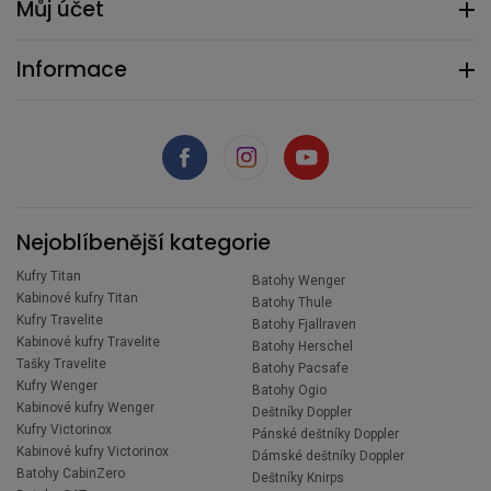
Můj účet
Informace
Nejoblíbenější kategorie
Kufry Titan
Batohy Wenger
Kabinové kufry Titan
Batohy Thule
Kufry Travelite
Batohy Fjallraven
Kabinové kufry Travelite
Batohy Herschel
Tašky Travelite
Batohy Pacsafe
Kufry Wenger
Batohy Ogio
Kabinové kufry Wenger
Deštníky Doppler
Kufry Victorinox
Pánské deštníky Doppler
Kabinové kufry Victorinox
Dámské deštníky Doppler
Batohy CabinZero
Deštníky Knirps