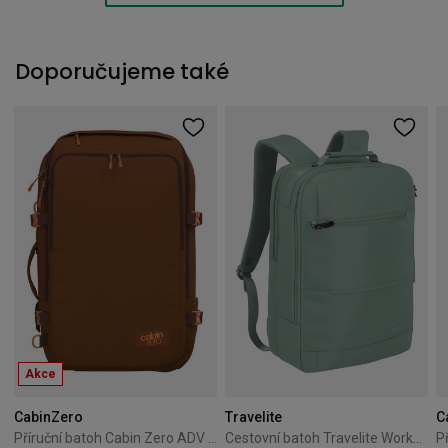
Doporučujeme také
Akce
CabinZero
Travelite
C
Příruční batoh Cabin Zero ADV Pro 42L – Saigon Coffee
Cestovní batoh Travelite Workfloow 46 cm zelený