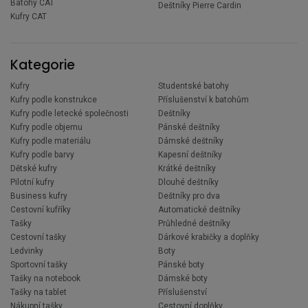
Batohy CAT
Deštníky Pierre Cardin
Kufry CAT
Kategorie
Kufry
Studentské batohy
Kufry podle konstrukce
Příslušenství k batohům
Kufry podle letecké společnosti
Deštníky
Kufry podle objemu
Pánské deštníky
Kufry podle materiálu
Dámské deštníky
Kufry podle barvy
Kapesní deštníky
Dětské kufry
Krátké deštníky
Pilotní kufry
Dlouhé deštníky
Business kufry
Deštníky pro dva
Cestovní kufříky
Automatické deštníky
Tašky
Průhledné deštníky
Cestovní tašky
Dárkové krabičky a doplňky
Ledvinky
Boty
Sportovní tašky
Pánské boty
Tašky na notebook
Dámské boty
Tašky na tablet
Příslušenství
Nákupní tašky
Cestovní doplňky