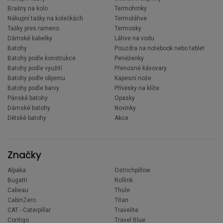
Brašny na kolo
Termohrnky
Nákupní tašky na kolečkách
Termoláhve
Tašky přes rameno
Termosky
Dámské kabelky
Láhve na vodu
Batohy
Pouzdra na notebook nebo tablet
Batohy podle konstrukce
Peněženky
Batohy podle využití
Přenosné kávovary
Batohy podle objemu
Kapesní nože
Batohy podle barvy
Přívěsky na klíče
Pánské batohy
Opasky
Dámské batohy
Novinky
Dětské batohy
Akce
Značky
Alpaka
Ostrichpillow
Bugatti
Rollink
Cabeau
Thule
CabinZero
Titan
CAT - Caterpillar
Travelite
Contigo
Travel Blue