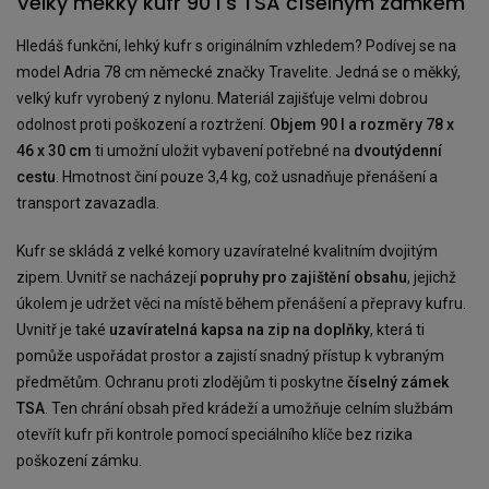
Velký měkký kufr 90 l s TSA číselným zámkem
Hledáš funkční, lehký kufr s originálním vzhledem? Podívej se na
model Adria 78 cm německé značky Travelite. Jedná se o měkký,
velký kufr vyrobený z nylonu. Materiál zajišťuje velmi dobrou
odolnost proti poškození a roztržení.
Objem 90 l a rozměry 78 x
46 x 30 cm
ti umožní uložit vybavení potřebné na
dvoutýdenní
cestu
. Hmotnost činí pouze 3,4 kg, což usnadňuje přenášení a
transport zavazadla.
Kufr se skládá z velké komory uzavíratelné kvalitním dvojitým
zipem. Uvnitř se nacházejí
popruhy pro zajištění obsahu
, jejichž
úkolem je udržet věci na místě během přenášení a přepravy kufru.
Uvnitř je také
uzavíratelná kapsa na zip na doplňky
, která ti
pomůže uspořádat prostor a zajistí snadný přístup k vybraným
předmětům. Ochranu proti zlodějům ti poskytne
číselný zámek
TSA
. Ten chrání obsah před krádeží a umožňuje celním službám
otevřít kufr při kontrole pomocí speciálního klíče bez rizika
poškození zámku.