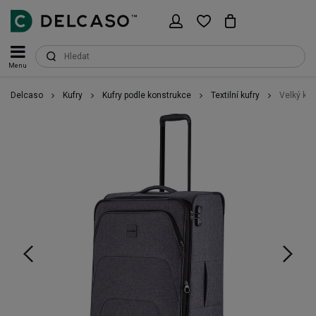
Menu
Delcaso
Kufry
Kufry podle konstrukce
Textilní kufry
Velký kuf