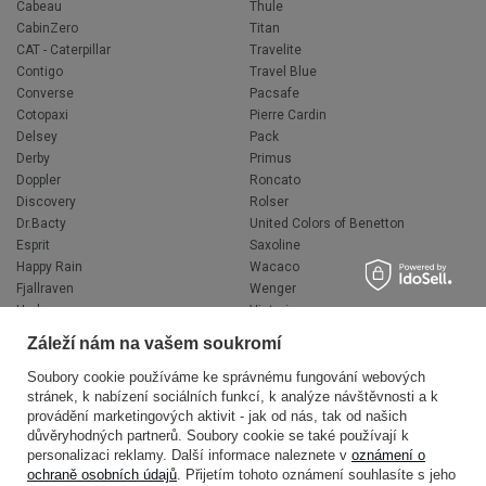
Cabeau
Thule
CabinZero
Titan
CAT - Caterpillar
Travelite
Contigo
Travel Blue
Converse
Pacsafe
Cotopaxi
Pierre Cardin
Delsey
Pack
Derby
Primus
Doppler
Roncato
Discovery
Rolser
Dr.Bacty
United Colors of Benetton
Esprit
Saxoline
Happy Rain
Wacaco
Fjallraven
Wenger
Hedgren
Victorinox
Herschel
Volkswagen
Záleží nám na vašem soukromí
Jeep
XD Design
Knirps
Zojirushi
Soubory cookie používáme ke správnému fungování webových
stránek, k nabízení sociálních funkcí, k analýze návštěvnosti a k
LEGO
Muitomas
provádění marketingových aktivit - jak od nás, tak od našich
National Geographic
FLYNKA
důvěryhodných partnerů. Soubory cookie se také používají k
Ogio
VANS
personalizaci reklamy. Další informace naleznete v
oznámení o
ochraně osobních údajů
. Přijetím tohoto oznámení souhlasíte s jeho