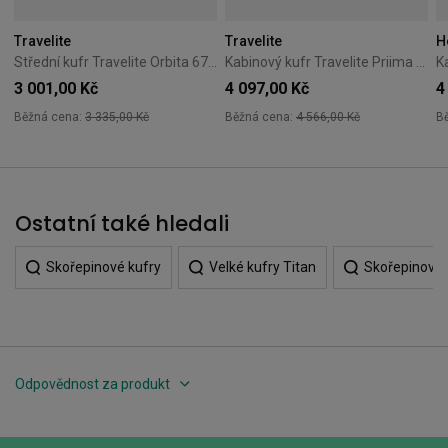
Travelite
Travelite
H
Střední kufr Travelite Orbita 67 cm – zelený
Kabinový kufr Travelite Priima 55 cm černý
3 001,00 Kč
4 097,00 Kč
4
Běžná cena:
3 335,00 Kč
Běžná cena:
4 566,00 Kč
B
Ostatní také hledali
Skořepinové kufry
Velké kufry Titan
Skořepinové 
Odpovědnost za produkt