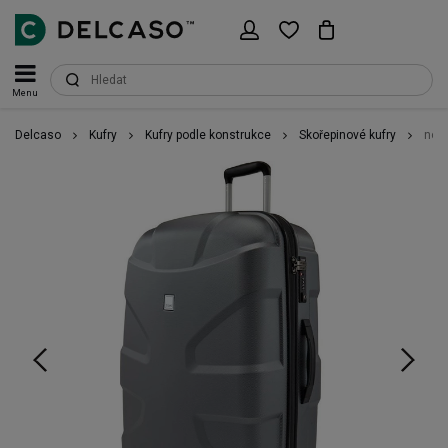
Menu
Delcaso
Kufry
Kufry podle konstrukce
Skořepinové kufry
no_l