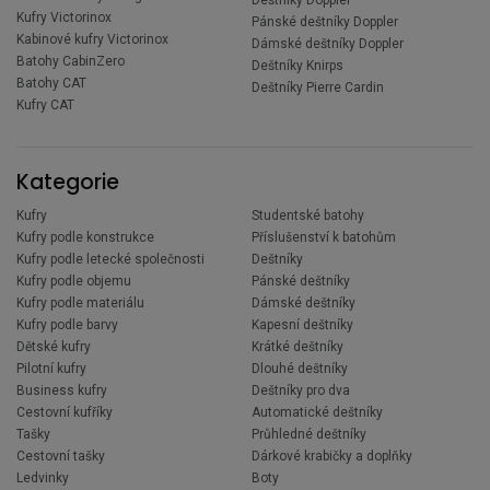
Kufry Victorinox
Pánské deštníky Doppler
Kabinové kufry Victorinox
Dámské deštníky Doppler
Batohy CabinZero
Deštníky Knirps
Batohy CAT
Deštníky Pierre Cardin
Kufry CAT
Kategorie
Kufry
Studentské batohy
Kufry podle konstrukce
Příslušenství k batohům
Kufry podle letecké společnosti
Deštníky
Kufry podle objemu
Pánské deštníky
Kufry podle materiálu
Dámské deštníky
Kufry podle barvy
Kapesní deštníky
Dětské kufry
Krátké deštníky
Pilotní kufry
Dlouhé deštníky
Business kufry
Deštníky pro dva
Cestovní kufříky
Automatické deštníky
Tašky
Průhledné deštníky
Cestovní tašky
Dárkové krabičky a doplňky
Ledvinky
Boty