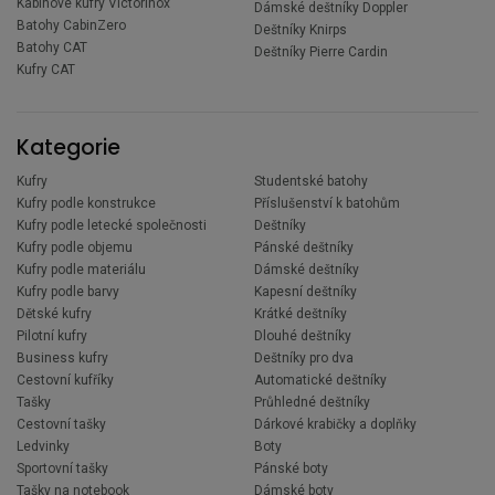
Kabinové kufry Victorinox
Dámské deštníky Doppler
Batohy CabinZero
Deštníky Knirps
Batohy CAT
Deštníky Pierre Cardin
Kufry CAT
Kategorie
Kufry
Studentské batohy
Kufry podle konstrukce
Příslušenství k batohům
Kufry podle letecké společnosti
Deštníky
Kufry podle objemu
Pánské deštníky
Kufry podle materiálu
Dámské deštníky
Kufry podle barvy
Kapesní deštníky
Dětské kufry
Krátké deštníky
Pilotní kufry
Dlouhé deštníky
Business kufry
Deštníky pro dva
Cestovní kufříky
Automatické deštníky
Tašky
Průhledné deštníky
Cestovní tašky
Dárkové krabičky a doplňky
Ledvinky
Boty
Sportovní tašky
Pánské boty
Tašky na notebook
Dámské boty