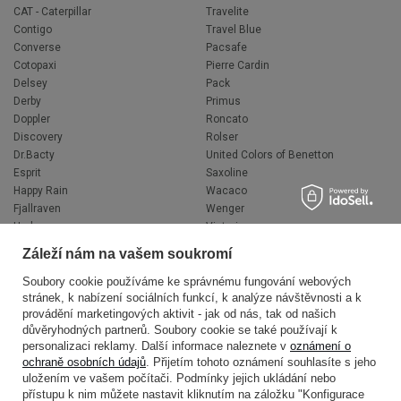
CAT - Caterpillar
Travelite
Contigo
Travel Blue
Converse
Pacsafe
Cotopaxi
Pierre Cardin
Delsey
Pack
Derby
Primus
Doppler
Roncato
Discovery
Rolser
Dr.Bacty
United Colors of Benetton
Esprit
Saxoline
Happy Rain
Wacaco
Fjallraven
Wenger
Hedgren
Victorinox
Herschel
Volkswagen
Záleží nám na vašem soukromí
Jeep
XD Design
Knirps
Zojirushi
Soubory cookie používáme ke správnému fungování webových
stránek, k nabízení sociálních funkcí, k analýze návštěvnosti a k
LEGO
Muitomas
provádění marketingových aktivit - jak od nás, tak od našich
National Geographic
FLYNKA
důvěryhodných partnerů. Soubory cookie se také používají k
Ogio
VANS
personalizaci reklamy. Další informace naleznete v
oznámení o
ochraně osobních údajů
. Přijetím tohoto oznámení souhlasíte s jeho
uložením ve vašem počítači. Podmínky jejich ukládání nebo
přístupu k nim můžete nastavit kliknutím na záložku "Konfigurace