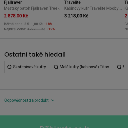
Fjallraven
Travelite
T
Městský batoh Fjallraven Tree-Kanken - Lilac Pink
Kabinový kufr Travelite Mooby 55 cm – černý
2 878,00 Kč
3 218,00 Kč
2
Běžná cena:
3 511,00 Kč
-18%
B
Nejnižší cena:
3 277,00 Kč
-12%
Ne
Ostatní také hledali
Skořepinové kufry
Malé kufry (kabinové) Titan
Sk
Odpovědnost za produkt