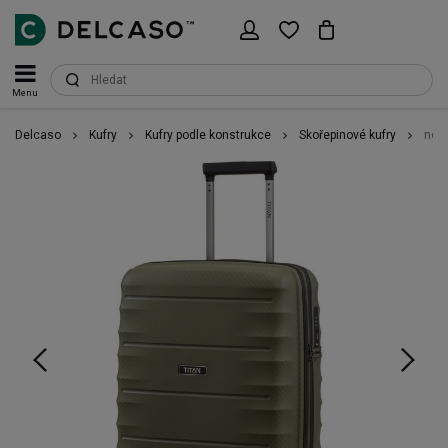
Menu
Delcaso
Kufry
Kufry podle konstrukce
Skořepinové kufry
no_l