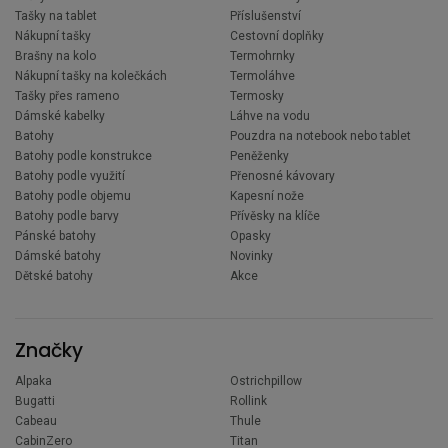
Tašky na tablet
Příslušenství
Nákupní tašky
Cestovní doplňky
Brašny na kolo
Termohrnky
Nákupní tašky na kolečkách
Termoláhve
Tašky přes rameno
Termosky
Dámské kabelky
Láhve na vodu
Batohy
Pouzdra na notebook nebo tablet
Batohy podle konstrukce
Peněženky
Batohy podle využití
Přenosné kávovary
Batohy podle objemu
Kapesní nože
Batohy podle barvy
Přívěsky na klíče
Pánské batohy
Opasky
Dámské batohy
Novinky
Dětské batohy
Akce
Značky
Alpaka
Ostrichpillow
Bugatti
Rollink
Cabeau
Thule
CabinZero
Titan