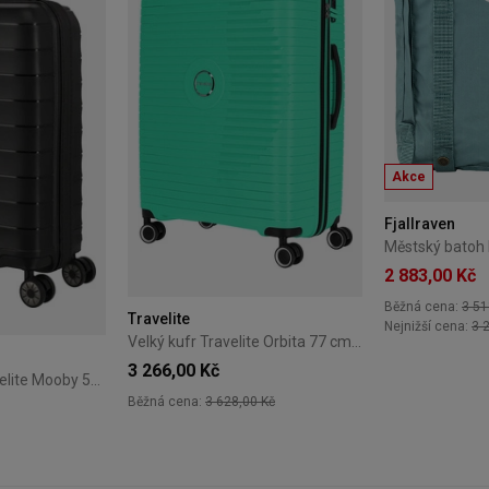
Akce
Fjallraven
2 883,00 Kč
Běžná cena:
3 51
Travelite
Nejnižší cena:
3 
Velký kufr Travelite Orbita 77 cm – zelený
3 266,00 Kč
Kabinový kufr Travelite Mooby 55 cm – černý
Běžná cena:
3 628,00 Kč