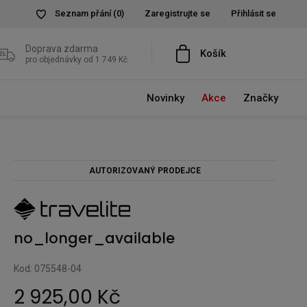
Seznam přání
(0)
Zaregistrujte se
Přihlásit se
Doprava zdarma
Košík
pro objednávky od 1 749 Kč
Novinky
Akce
Značky
AUTORIZOVANÝ PRODEJCE
no_longer_available
Kod: 075548-04
2 925,00 Kč