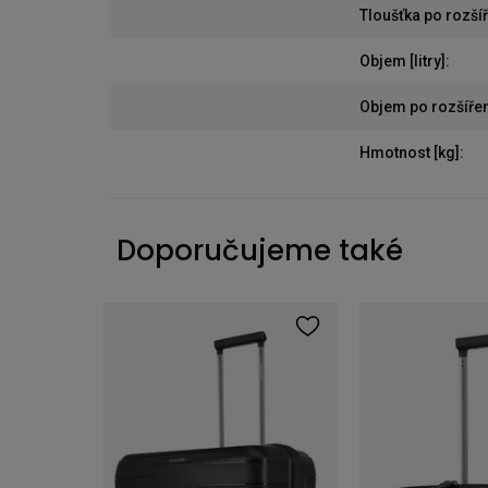
Tloušťka po rozšíř
Objem [litry]
:
Objem po rozšíření 
Hmotnost [kg]
:
Doporučujeme také
Cestovní bezpečnostní sejf Pacsafe Travelsafe 12L GII Black