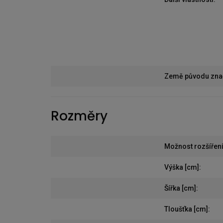
Země původu zna
Rozměry
Možnost rozšířen
Výška [cm]
:
Šířka [cm]
:
Tloušťka [cm]
: