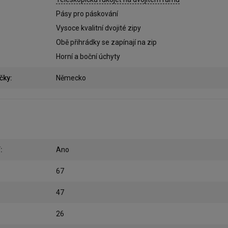
Pásy pro páskování
Vysoce kvalitní dvojité zipy
Obě přihrádky se zapínají na zip
Horní a boční úchyty
čky
:
Německo
í
:
Ano
67
47
26