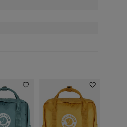
Travelite
3 107,00 
Běžná cena: