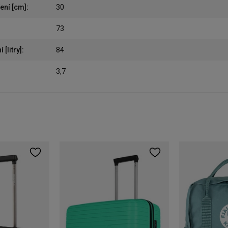
ení [cm]
:
30
73
[litry]
:
84
3,7