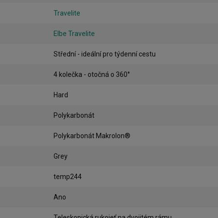
Travelite
Elbe Travelite
Střední - ideální pro týdenní cestu
4 kolečka - otočná o 360°
Hard
Polykarbonát
Polykarbonát Makrolon®
Grey
temp244
Ano
Teleskopická rukojeť na dvojitém rámu