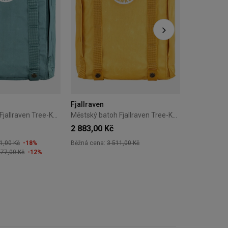
Fjallraven
Městský batoh Fjallraven Tree-Kanken - Waterfall Blue
Městský batoh Fjallraven Tree-Kanken - Maple Yellow
2 883,00 Kč
1,00 Kč
-18%
Běžná cena:
3 511,00 Kč
277,00 Kč
-12%