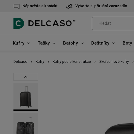
Nápověda a kontakt
Vyberte si příruční zavazadlo
Kufry
Tašky
Batohy
Deštníky
Boty
Delcaso
Kufry
Kufry podle konstrukce
Skořepinové kufry