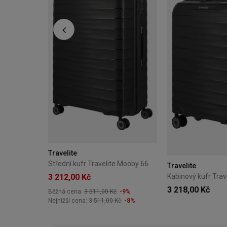
Travelite
Střední kufr Travelite Mooby 66 cm – černý
Travelite
3 212,00 Kč
3 218,00 Kč
Běžná cena:
3 511,00 Kč
-9%
Nejnižší cena:
3 511,00 Kč
-8%