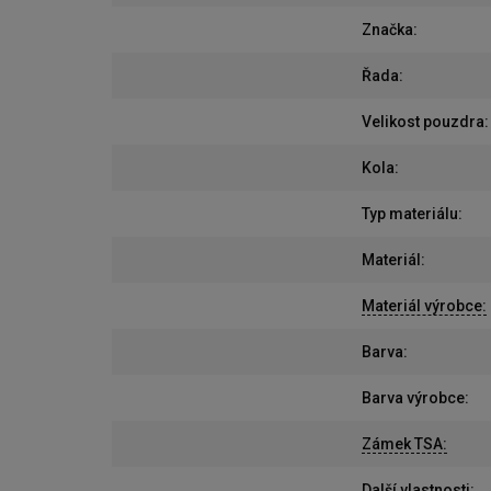
Značka
:
Řada
:
Velikost pouzdra
:
Kola
:
Typ materiálu
:
Materiál
:
Materiál výrobce
:
Barva
:
Barva výrobce
:
Zámek TSA
:
Další vlastnosti
: