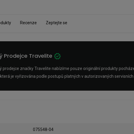
odukty
Recenze
Zeptejte se
ý Prodejce Travelite
 prodejce značky Travelite nabízíme pouze originální produkty pocházející
která je vyřizována podle postupů platných v autorizovaných servisních
075548-04