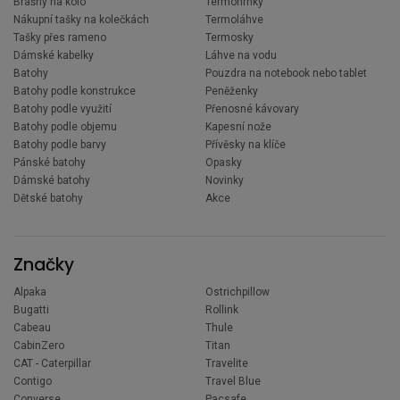
Brašny na kolo
Termohrnky
Nákupní tašky na kolečkách
Termoláhve
Tašky přes rameno
Termosky
Dámské kabelky
Láhve na vodu
Batohy
Pouzdra na notebook nebo tablet
Batohy podle konstrukce
Peněženky
Batohy podle využití
Přenosné kávovary
Batohy podle objemu
Kapesní nože
Batohy podle barvy
Přívěsky na klíče
Pánské batohy
Opasky
Dámské batohy
Novinky
Dětské batohy
Akce
Značky
Alpaka
Ostrichpillow
Bugatti
Rollink
Cabeau
Thule
CabinZero
Titan
CAT - Caterpillar
Travelite
Contigo
Travel Blue
Converse
Pacsafe