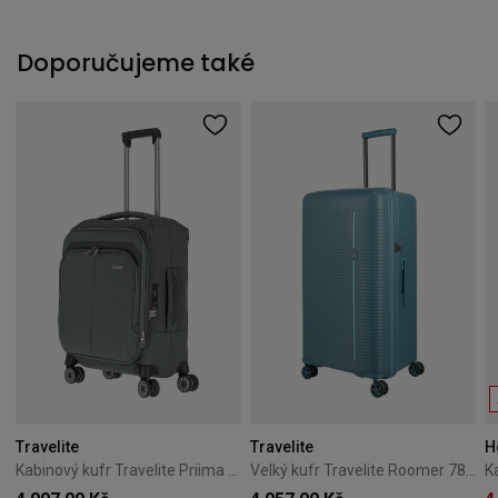
Doporučujeme také
Travelite
Travelite
H
Kabinový kufr Travelite Priima 55 cm zelený
Velký kufr Travelite Roomer 78 cm – modrý