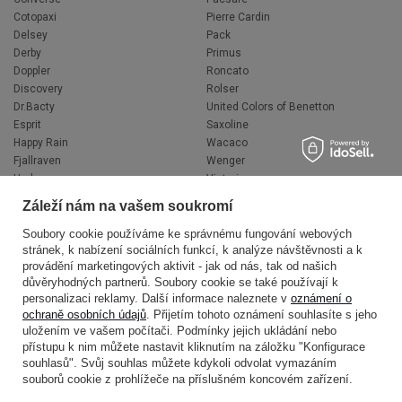
Cotopaxi
Pierre Cardin
Delsey
Pack
Derby
Primus
Doppler
Roncato
Discovery
Rolser
Dr.Bacty
United Colors of Benetton
Esprit
Saxoline
Happy Rain
Wacaco
Fjallraven
Wenger
Hedgren
Victorinox
Herschel
Volkswagen
Záleží nám na vašem soukromí
Jeep
XD Design
Knirps
Zojirushi
Soubory cookie používáme ke správnému fungování webových
stránek, k nabízení sociálních funkcí, k analýze návštěvnosti a k
LEGO
Muitomas
provádění marketingových aktivit - jak od nás, tak od našich
National Geographic
FLYNKA
důvěryhodných partnerů. Soubory cookie se také používají k
Ogio
VANS
personalizaci reklamy. Další informace naleznete v
oznámení o
ochraně osobních údajů
. Přijetím tohoto oznámení souhlasíte s jeho
uložením ve vašem počítači. Podmínky jejich ukládání nebo
přístupu k nim můžete nastavit kliknutím na záložku "Konfigurace
souhlasů". Svůj souhlas můžete kdykoli odvolat vymazáním
souborů cookie z prohlížeče na příslušném koncovém zařízení.