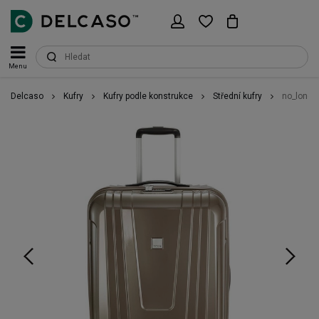
Menu
Delcaso
Kufry
Kufry podle konstrukce
Střední kufry
no_longer