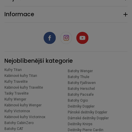
Informace
Nejoblíbenější kategorie
Kufry Titan
Batohy Wenger
Kabinové kufry Titan
Batohy Thule
Kufry Travelite
Batohy Fjallraven
Kabinové kufry Travelite
Batohy Herschel
Tašky Travelite
Batohy Pacsafe
Kufry Wenger
Batohy Ogio
Kabinové kufry Wenger
Deštníky Doppler
Kufry Victorinox
Pánské deštníky Doppler
Kabinové kufry Victorinox
Dámské deštníky Doppler
Batohy CabinZero
Deštníky Knirps
Batohy CAT
Deštníky Pierre Cardin