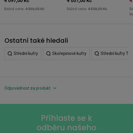
4 097,00 Kč
4 057,00 Kč
4
Běžná cena:
4 566,00 Kč
Běžná cena:
4 508,00 Kč
B
Ne
Ostatní také hledali
Střední kufry
Skořepinové kufry
Střední kufry Tit
Odpovědnost za produkt
Přihlaste se k
odběru našeho