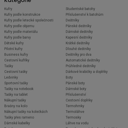
Kategorie
Kufry
Studentské batohy
Kufry podle konstrukce
Příslušenství k batohům
Kufry podle letecké společnosti
Deštníky
Kufry podle objemu
Pánské deštníky
Kufry podle materiálu
Dámské deštníky
Kufry podle barvy
Kapesní deštníky
Dětské kufry
Krátké deštníky
Pilotní kufry
Dlouhé deštníky
Business kufry
Deštníky pro dva
Cestovní kufříky
Automatické deštníky
Tašky
Průhledné deštníky
Cestovní tašky
Dárkové krabičky a doplňky
Ledvinky
Boty
Sportovní tašky
Pánské boty
Tašky na notebook
Dámské boty
Tašky na tablet
Příslušenství
Nákupní tašky
Cestovní doplňky
Brašny na kolo
Termohrnky
Nákupní tašky na kolečkách
Termoláhve
Tašky přes rameno
Termosky
Dámské kabelky
Láhve na vodu