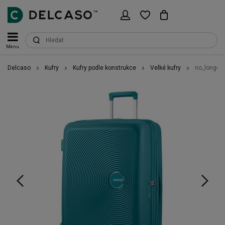
Menu
Delcaso
Kufry
Kufry podle konstrukce
Velké kufry
no_longer_