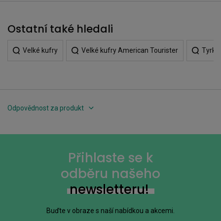
Ostatní také hledali
Velké kufry
Velké kufry American Tourister
Tyrky
Odpovědnost za produkt
Přihlaste se k
odběru našeho
newsletteru!
Buďte v obraze s naší nabídkou a akcemi.