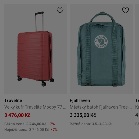
Travelite
Fjallraven
T
Velký kufr Travelite Mooby 77 cm – červený
Městský batoh Fjallraven Tree-Kanken - Waterfall Blue
3 476,00 Kč
3 335,00 Kč
4
Běžná cena:
3 746,00 Kč
-7%
Běžná cena:
3 511,00 Kč
B
Nejnižší cena:
3 746,00 Kč
-7%