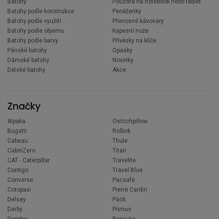
Batohy
Pouzdra na notebook nebo tablet
Batohy podle konstrukce
Peněženky
Batohy podle využití
Přenosné kávovary
Batohy podle objemu
Kapesní nože
Batohy podle barvy
Přívěsky na klíče
Pánské batohy
Opasky
Dámské batohy
Novinky
Dětské batohy
Akce
Značky
Alpaka
Ostrichpillow
Bugatti
Rollink
Cabeau
Thule
CabinZero
Titan
CAT - Caterpillar
Travelite
Contigo
Travel Blue
Converse
Pacsafe
Cotopaxi
Pierre Cardin
Delsey
Pack
Derby
Primus