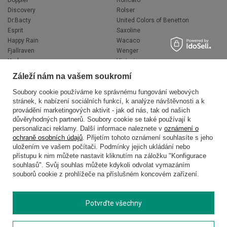
Doppler
Roncato
Discovery
Rolser
Dr.Bacty
United Colors of Benetton
Esprit
Saxoline
Happy Rain
Wacaco
Fjallraven
Wenger
Hedgren
Victorinox
Herschel
Volkswagen
Záleží nám na vašem soukromí
Jeep
XD Design
Knirps
Zojirushi
Soubory cookie používáme ke správnému fungování webových
stránek, k nabízení sociálních funkcí, k analýze návštěvnosti a k
LEGO
Muitomas
provádění marketingových aktivit - jak od nás, tak od našich
National Geographic
FLYNKA
důvěryhodných partnerů. Soubory cookie se také používají k
Ogio
VANS
personalizaci reklamy. Další informace naleznete v
oznámení o
ochraně osobních údajů
. Přijetím tohoto oznámení souhlasíte s jeho
uložením ve vašem počítači. Podmínky jejich ukládání nebo
přístupu k nim můžete nastavit kliknutím na záložku "Konfigurace
souhlasů". Svůj souhlas můžete kdykoli odvolat vymazáním
souborů cookie z prohlížeče na příslušném koncovém zařízení.
Potvrďte všechny
Copyright © 2026
delcaso.cz
. Všechna práva vyhrazena.