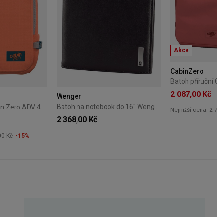
Akce
CabinZero
2 087,00 Kč
Wenger
Batoh na notebook do 16" Wenger Pegasus Deluxe Blue
Příruční batoh Cabin Zero ADV 42L – Moroccan Sands
Nejnižší cena:
2 
2 368,00 Kč
00 Kč
-15%
+4