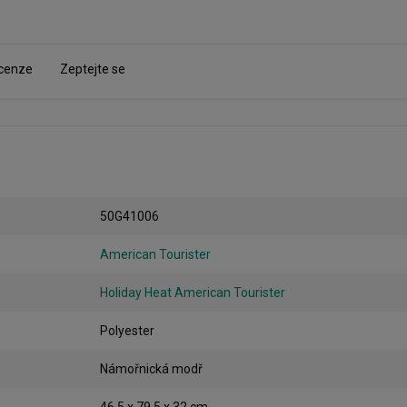
cenze
Zeptejte se
50G41006
American Tourister
Holiday Heat American Tourister
Polyester
Námořnická modř
46.5 x 79,5 x 32 cm