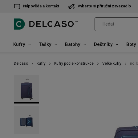
Nápověda a kontakt
Vyberte si příruční zavazadlo
Kufry
Tašky
Batohy
Deštníky
Boty
Delcaso
Kufry
Kufry podle konstrukce
Velké kufry
no_l