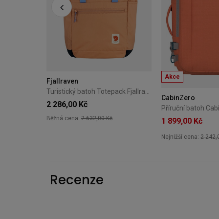
Akce
Fjallraven
Turistický batoh Totepack Fjallraven – Peach Sand
CabinZero
2 286,00 Kč
Běžná cena:
2 632,00 Kč
1 899,00 Kč
Nejnižší cena:
2 242,
+4
Recenze