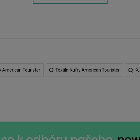
y American Tourister
Textilní kufry American Tourister
Ku
e se k odběru našeho
new