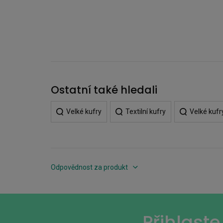
Ostatní také hledali
Velké kufry
Textilní kufry
Velké kufr
Odpovědnost za produkt
Přihlast