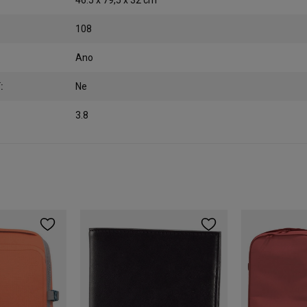
108
Ano
í
:
Ne
3.8