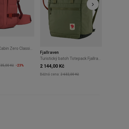
Běžná cena:
Batoh příruční Cabin Zero Classic Pro 42L Peach Valley
Fjallraven
Turistický batoh Totepack Fjallraven - Zelený
2 144,00 Kč
735,00 Kč
-23%
Běžná cena:
2 632,00 Kč
+2
+4