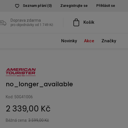
Seznam přání
(0)
Zaregistrujte se
Přihlásit se
Doprava zdarma
Košík
pro objednávky od 1 749 Kč
Novinky
Akce
Značky
no_longer_available
Kod: 50G41006
2 339,00 Kč
Běžná cena:
3 599,00 Kč