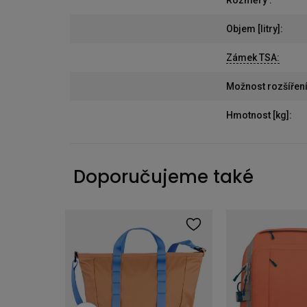
Objem [litry]
:
Zámek TSA
:
Možnost rozšířen
Hmotnost [kg]
:
Doporučujeme také
Batoh Fjallraven Vardag 16L Storm