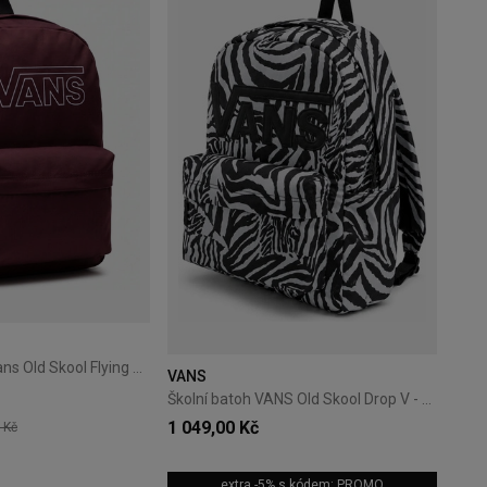
Městský batoh Vans Old Skool Flying 22L Port Royale
VANS
Školní batoh VANS Old Skool Drop V - black / marshmallow
1 049,00 Kč
 Kč
extra -5% s kódem: PROMO