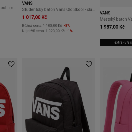
VANS
Studentský batoh Vans Old Skool - marshmallow
Studentský batoh Vans Old Skool - classic blue
VANS
1 017,00 Kč
Městský batoh Van
Běžná cena:
1 108,00 Kč
-8%
1 987,00 Kč
Nejnižší cena:
1 023,00 Kč
-1%
extra -5%