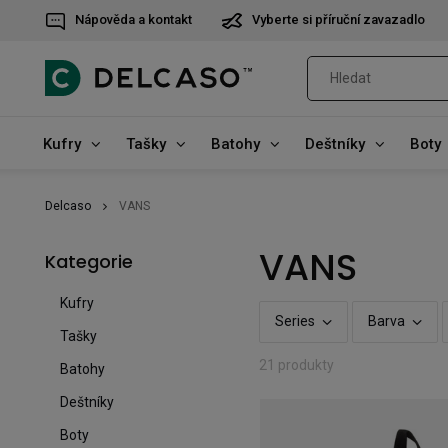
Nápověda a kontakt
Vyberte si příruční zavazadlo
Kufry
Tašky
Batohy
Deštníky
Boty
Delcaso
VANS
VANS
Kategorie
Kufry
Series
Barva
Tašky
21 produkty
Batohy
Deštníky
Boty