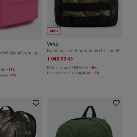
Akce
VANS
Batoh na skateboard Vans Off The Wall aluminum
Školní batoh Vans Old Skool Grom - pink velvet
1 043,00 Kč
Běžná cena:
1 108,00 Kč
-6%
 Kč
-13%
Nejnižší cena:
1 108,00 Kč
-5%
00 Kč
-6%