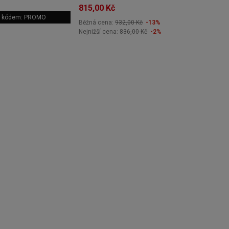
815,00 Kč
 s kódem: PROMO
Běžná cena:
932,00 Kč
-13%
Nejnižší cena:
836,00 Kč
-2%