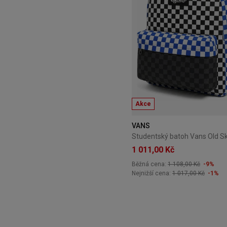
Akce
VANS
1 011,00 Kč
Běžná cena:
1 108,00 Kč
-9%
Nejnižší cena:
1 017,00 Kč
-1%