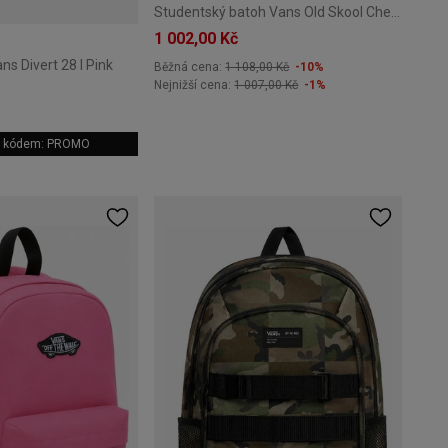
Studentský batoh Vans Old Skool Check - Olive brown
1 002,00 Kč
s Divert 28 l Pink
Běžná cena:
1 108,00 Kč
-10%
Nejnižší cena:
1 007,00 Kč
-1%
 s kódem: PROMO