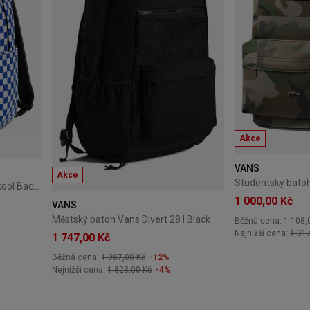
Akce
VANS
Akce
Studentský batoh Vans Old Skool Backpack - classic blue / black
1 000,00 Kč
VANS
Městský batoh Vans Divert 28 l Black
Běžná cena:
1 108,
Nejnižší cena:
1 01
1 747,00 Kč
Běžná cena:
1 987,00 Kč
-12%
Nejnižší cena:
1 823,00 Kč
-4%