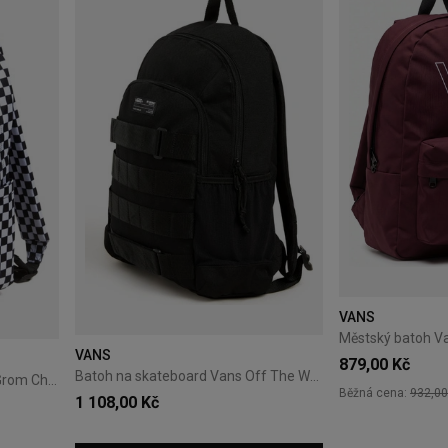
VANS
VANS
879,00 Kč
Batoh na skateboard Vans Off The Wall Skatepack - black
Školní batoh VANS Old Skool Grom Check - black / white
Běžná cena:
932,00
1 108,00 Kč