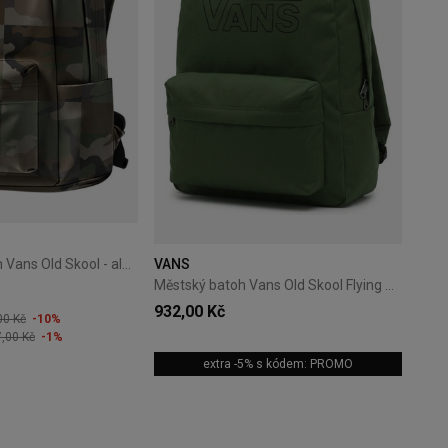
Studentský batoh Vans Old Skool - aluminum
VANS
Městský batoh Vans Old Skool Flying V Green
932,00 Kč
00 Kč
-10%
7,00 Kč
-1%
extra -5% s kódem: PROMO