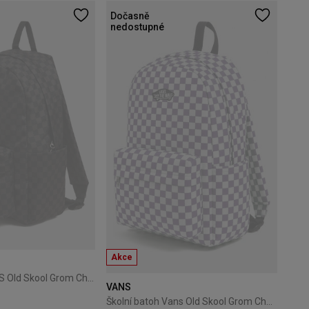
Dočasně
nedostupné
Akce
Školní batoh VANS Old Skool Grom Check
VANS
Školní batoh Vans Old Skool Grom Check - prism purple