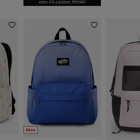
extra -5% s kódem: PROMO
Akce