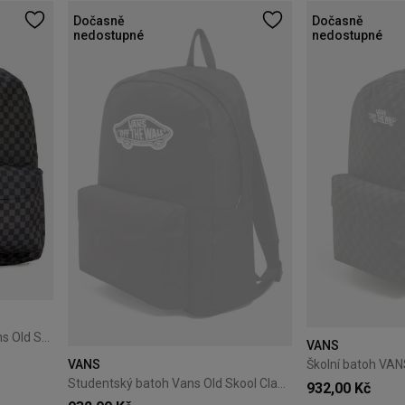
Dočasně
Dočasně
nedostupné
nedostupné
Batoh na notebook do 15" Vans Old Skool Check
VANS
VANS
Studentský batoh Vans Old Skool Classic Black
932,00 Kč