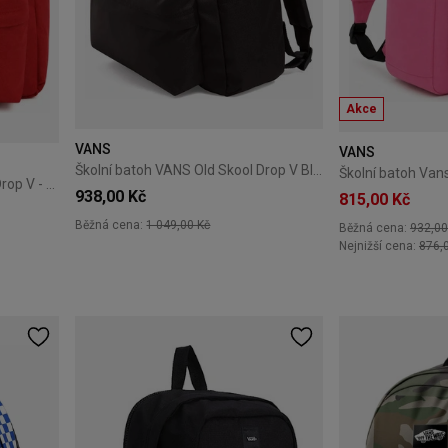
Akce
VANS
VANS
Školní batoh VANS Old Skool Drop V Black
Školní batoh VANS Old Skool Drop V - racing red
938,00 Kč
815,00 Kč
Běžná cena:
1 049,00 Kč
Běžná cena:
932,00
Nejnižší cena:
876,