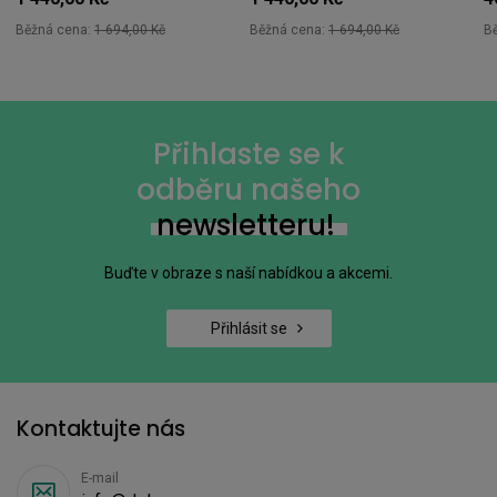
Běžná cena:
1 694,00 Kč
Běžná cena:
1 694,00 Kč
B
Přihlaste se k
odběru našeho
newsletteru!
Buďte v obraze s naší nabídkou a akcemi.
Přihlásit se
Kontaktujte nás
E-mail