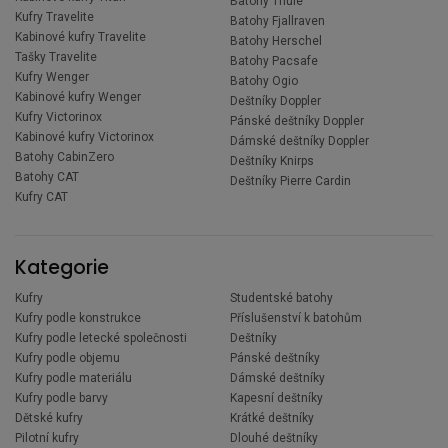
Batohy Thule
Kufry Travelite
Batohy Fjallraven
Kabinové kufry Travelite
Batohy Herschel
Tašky Travelite
Batohy Pacsafe
Kufry Wenger
Batohy Ogio
Kabinové kufry Wenger
Deštníky Doppler
Kufry Victorinox
Pánské deštníky Doppler
Kabinové kufry Victorinox
Dámské deštníky Doppler
Batohy CabinZero
Deštníky Knirps
Batohy CAT
Deštníky Pierre Cardin
Kufry CAT
Kategorie
Kufry
Studentské batohy
Kufry podle konstrukce
Příslušenství k batohům
Kufry podle letecké společnosti
Deštníky
Kufry podle objemu
Pánské deštníky
Kufry podle materiálu
Dámské deštníky
Kufry podle barvy
Kapesní deštníky
Dětské kufry
Krátké deštníky
Pilotní kufry
Dlouhé deštníky