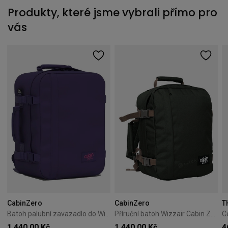
Produkty, které jsme vybrali přímo pro
vás
CabinZero
CabinZero
T
Batoh palubní zavazadlo do Wizzair Cabin Zero Classic 28L Solace sky
Příruční batoh Wizzair Cabin Zero Classic 28L Black Sand
1 440,00 Kč
1 440,00 Kč
4