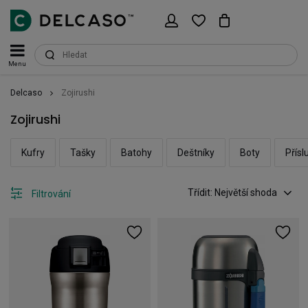
Menu
Delcaso
Zojirushi
Zojirushi
Kufry
Tašky
Batohy
Deštníky
Boty
Přísl
Třídit: Největší shoda
Filtrování