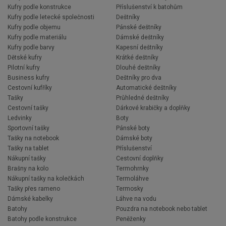
Kufry podle konstrukce
Příslušenství k batohům
Kufry podle letecké společnosti
Deštníky
Kufry podle objemu
Pánské deštníky
Kufry podle materiálu
Dámské deštníky
Kufry podle barvy
Kapesní deštníky
Dětské kufry
Krátké deštníky
Pilotní kufry
Dlouhé deštníky
Business kufry
Deštníky pro dva
Cestovní kufříky
Automatické deštníky
Tašky
Průhledné deštníky
Cestovní tašky
Dárkové krabičky a doplňky
Ledvinky
Boty
Sportovní tašky
Pánské boty
Tašky na notebook
Dámské boty
Tašky na tablet
Příslušenství
Nákupní tašky
Cestovní doplňky
Brašny na kolo
Termohrnky
Nákupní tašky na kolečkách
Termoláhve
Tašky přes rameno
Termosky
Dámské kabelky
Láhve na vodu
Batohy
Pouzdra na notebook nebo tablet
Batohy podle konstrukce
Peněženky