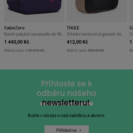
CabinZero
THULE
C
Batoh palubní zavazadlo do Wizzair Cabin Zero Classic 28L Solace sky
Střední cestovní organizér do kufru Thule Packing Cube M - gentle beige
1 440,00 Kč
412,00 Kč
1
Běžná cena:
1 694,00 Kč
Běžná cena:
580,00 Kč
B
Přihlaste se k
odběru našeho
newsletteru!
Buďte v obraze s naší nabídkou a akcemi.
Přihlásit se