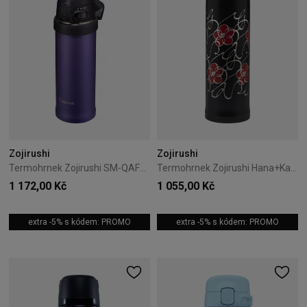
Zojirushi
Zojirushi
Termohrnek Zojirushi SM-QAF48-VK 0,48L fialový
Termohrnek Zojirushi Hana+Kana SM-TAE48SA-BJ 0,48L černé květiny
1 172,00 Kč
1 055,00 Kč
extra -5% s kódem: PROMO
extra -5% s kódem: PROMO