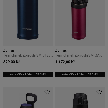
Zojirushi
Zojirushi
Termohrnek Zojirushi SM-JTE34-AD 0,34L modrý
Termohrnek Zojirushi SM-QAF48-RK 0,48L červený
879,00 Kč
1 172,00 Kč
extra -5% s kódem: PROMO
extra -5% s kódem: PROMO