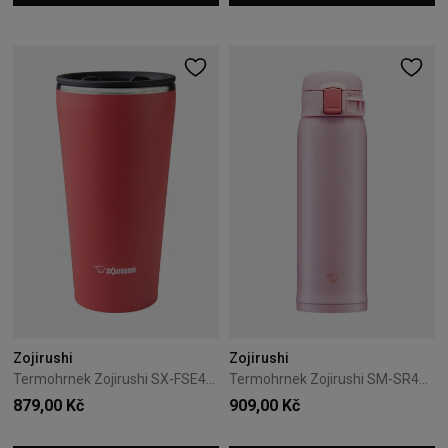
Zojirushi
Zojirushi
Termohrnek Zojirushi SX-FSE45-PV 0,45L růžový
Termohrnek Zojirushi SM-SR48E-PP 0,48L růžový
879,00 Kč
909,00 Kč