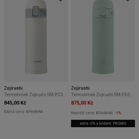
Zojirushi
Zojirushi
Termohrnek Zojirushi SM-PC30-WA 0,3L bílý
Termohrnek Zojirushi SM-PD30-GM 0,3L zelený
845,00 Kč
875,00 Kč
Běžná cena:
879,00 Kč
Nejnižší cena:
879,00 Kč
-1%
extra -5% s kódem: PROMO