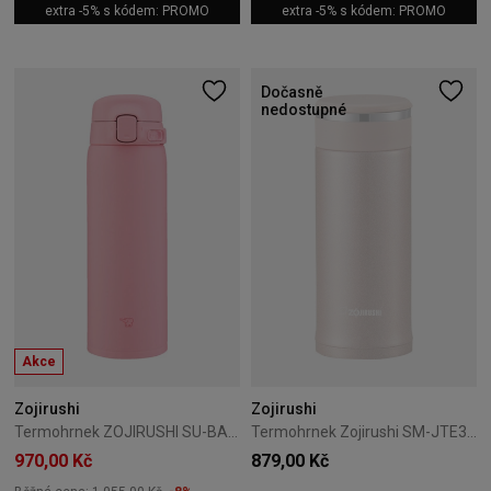
extra -5% s kódem: PROMO
extra -5% s kódem: PROMO
Dočasně
nedostupné
Akce
Zojirushi
Zojirushi
Termohrnek ZOJIRUSHI SU-BA48-PM 0,48 l Pink
Termohrnek Zojirushi SM-JTE34-PX-e 0,34L růžový
970,00 Kč
879,00 Kč