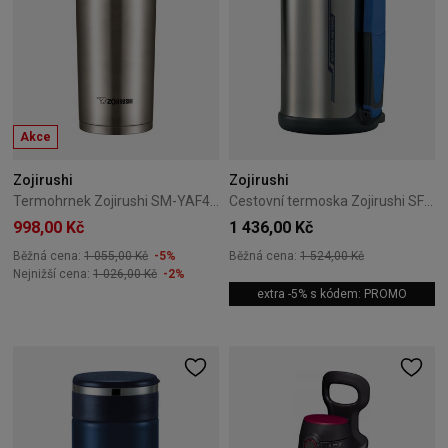
Akce
Zojirushi
Zojirushi
Termohrnek Zojirushi SM-YAF48-XA 0,48L stříbrný
Cestovní termoska Zojirushi SF-CC15-XA 1,5L nerezová
998,00 Kč
1 436,00 Kč
Běžná cena:
1 055,00 Kč
-5%
Běžná cena:
1 524,00 Kč
Nejnižší cena:
1 026,00 Kč
-2%
extra -5% s kódem: PROMO