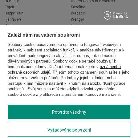
Dr.Bacty
United Colors of Benetton
Esprit
Saxoline
Happy Rain
Wacaco
Fjallraven
Wenger
Hedgren
Victorinox
Herschel
Volkswagen
Záleží nám na vašem soukromí
Jeep
XD Design
Knirps
Zojirushi
Soubory cookie používáme ke správnému fungování webových
stránek, k nabízení sociálních funkcí, k analýze návštěvnosti a k
LEGO
Muitomas
provádění marketingových aktivit - jak od nás, tak od našich
National Geographic
FLYNKA
důvěryhodných partnerů. Soubory cookie se také používají k
Ogio
VANS
personalizaci reklamy. Další informace naleznete v
oznámení o
ochraně osobních údajů
. Přijetím tohoto oznámení souhlasíte s jeho
uložením ve vašem počítači. Podmínky jejich ukládání nebo
přístupu k nim můžete nastavit kliknutím na záložku "Konfigurace
souhlasů". Svůj souhlas můžete kdykoli odvolat vymazáním
souborů cookie z prohlížeče na příslušném koncovém zařízení.
Potvrďte všechny
Copyright © 2026
delcaso.cz
. Všechna práva vyhrazena.
Vyžadováno potvrzení
Zásady ochrany osobních údajů