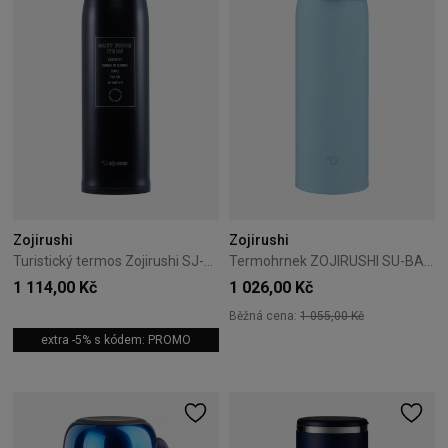
Zojirushi
Zojirushi
Turistický termos Zojirushi SJ-JS08-BA 0,82L černý
Termohrnek ZOJIRUSHI SU-BA48-AM 0,48 l Powder Blue
1 114,00 Kč
1 026,00 Kč
Běžná cena:
1 055,00 Kč
extra -5% s kódem: PROMO