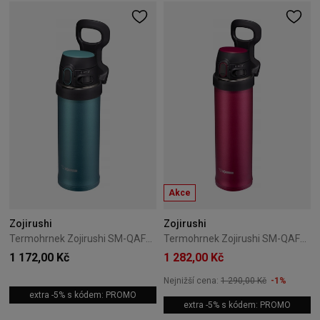
Akce
Zojirushi
Zojirushi
Termohrnek Zojirushi SM-QAF48-GK 0,48L tyrkysový
Termohrnek Zojirushi SM-QAF60-RK 0,6L červený
1 172,00 Kč
1 282,00 Kč
Nejnižší cena:
1 290,00 Kč
-1%
extra -5% s kódem: PROMO
extra -5% s kódem: PROMO