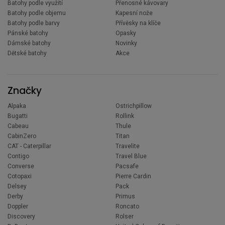
Batohy podle využití
Přenosné kávovary
Batohy podle objemu
Kapesní nože
Batohy podle barvy
Přívěsky na klíče
Pánské batohy
Opasky
Dámské batohy
Novinky
Dětské batohy
Akce
Značky
Alpaka
Ostrichpillow
Bugatti
Rollink
Cabeau
Thule
CabinZero
Titan
CAT - Caterpillar
Travelite
Contigo
Travel Blue
Converse
Pacsafe
Cotopaxi
Pierre Cardin
Delsey
Pack
Derby
Primus
Doppler
Roncato
Discovery
Rolser