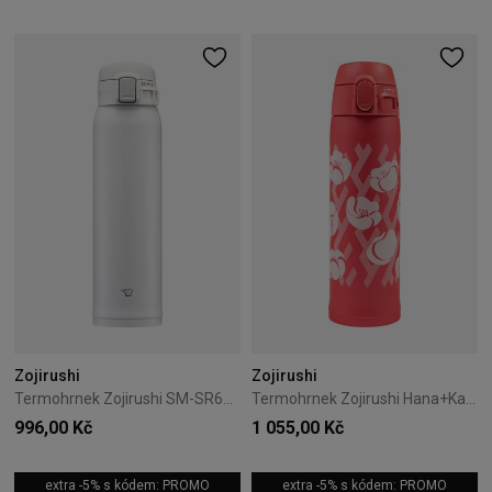
Zojirushi
Zojirushi
Termohrnek Zojirushi SM-SR60E-WA 0,6L bílý
Termohrnek Zojirushi Hana+Kana SM-TAE48SA-PZ 0,48L růžový
996,00 Kč
1 055,00 Kč
extra -5% s kódem: PROMO
extra -5% s kódem: PROMO