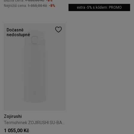
Běžná cena:
1 055,00 Kč
-8%
Nejnižší cena:
1 055,00 Kč
-8%
extra -5% s kódem: PROMO
Dočasně
nedostupné
Zojirushi
Termohrnek ZOJIRUSHI SU-BA48-WM 0,48 l Cocoon White
1 055,00 Kč