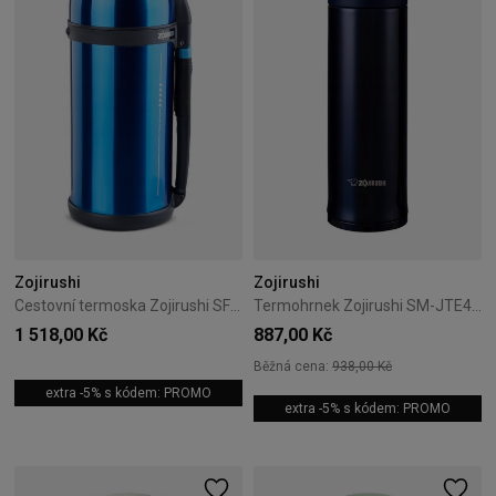
Zojirushi
Zojirushi
Cestovní termoska Zojirushi SF-CC15-AH 1,5L modrá
Termohrnek Zojirushi SM-JTE46-AD 0,46L modrý
1 518,00 Kč
887,00 Kč
Běžná cena:
938,00 Kč
extra -5% s kódem: PROMO
extra -5% s kódem: PROMO