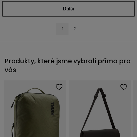
Další
1
2
Produkty, které jsme vybrali přímo pro
vás