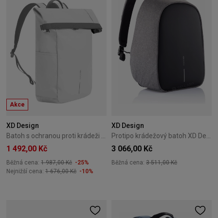
Akce
XD Design
XD Design
Batoh s ochranou proti krádeži XD Design Urban Waterproof Backpack – Off White
Protipo krádežový batoh XD Design Bobby Hero XL Grey
1 492,00 Kč
3 066,00 Kč
Běžná cena:
1 987,00 Kč
-25%
Běžná cena:
3 511,00 Kč
Nejnižší cena:
1 676,00 Kč
-10%