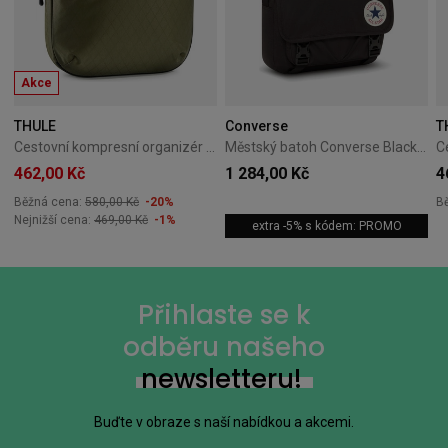
Akce
THULE
Converse
T
Cestovní kompresní organizér Thule PackingCube M Soft Green
Městský batoh Converse Black 10026011-A01
462,00 Kč
1 284,00 Kč
4
Běžná cena:
580,00 Kč
-20%
B
Nejnižší cena:
469,00 Kč
-1%
extra -5% s kódem: PROMO
Přihlaste se k
odběru našeho
newsletteru!
Buďte v obraze s naší nabídkou a akcemi.