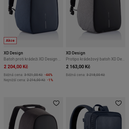
Akce
XD Design
XD Design
Batoh proti krádeži XD Design Bobby Hero XL Navy
Protipo krádežový batoh XD Design Bobby Hero Regular Grey
2 204,00 Kč
2 163,00 Kč
Běžná cena:
3 921,00 Kč
-44%
Běžná cena:
3 218,00 Kč
Nejnižší cena:
2 216,00 Kč
-1%