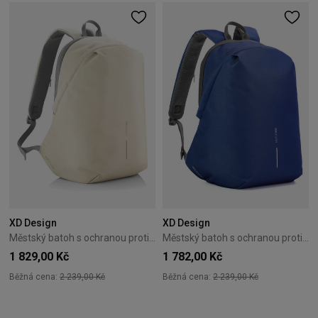
XD Design
XD Design
Městský batoh s ochranou proti krádeži XD Design Bobby Soft - Ecru
Městský batoh s ochranou proti krádeži XD Design Bobby Soft - Gentian Blue
1 829,00 Kč
1 782,00 Kč
Běžná cena:
2 239,00 Kč
Běžná cena:
2 239,00 Kč