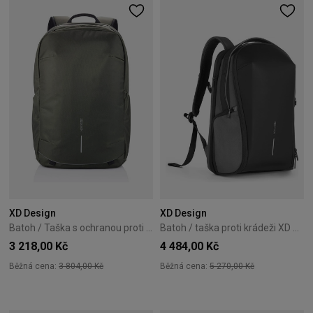
XD Design
XD Design
Batoh / Taška s ochranou proti krádeži XD Design Bobby Explore Olive
Batoh / taška proti krádeži XD Design Bizz Grey
3 218,00 Kč
4 484,00 Kč
Běžná cena:
3 804,00 Kč
Běžná cena:
5 270,00 Kč