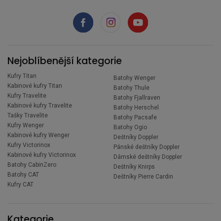
Nejoblíbenější kategorie
Kufry Titan
Batohy Wenger
Kabinové kufry Titan
Batohy Thule
Kufry Travelite
Batohy Fjallraven
Kabinové kufry Travelite
Batohy Herschel
Tašky Travelite
Batohy Pacsafe
Kufry Wenger
Batohy Ogio
Kabinové kufry Wenger
Deštníky Doppler
Kufry Victorinox
Pánské deštníky Doppler
Kabinové kufry Victorinox
Dámské deštníky Doppler
Batohy CabinZero
Deštníky Knirps
Batohy CAT
Deštníky Pierre Cardin
Kufry CAT
Kategorie